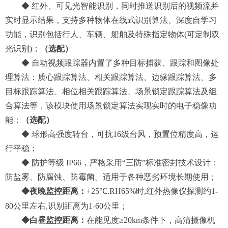
◆
红外
、
可见光
智能识别，同时推送识别后的视频流并
实时显示结果，支持多种物体在线式识别算法
、深度自学习
功能
，
识别
包括行人、车辆
、船舶
及特殊指定物体
(可定制双
光识别)；
（选配）
◆
自动视频跟踪器
内置了多种目标捕获、跟踪和图像处
理算法：质心跟踪算法、相关跟踪算法、边缘跟踪算法、多
目标跟踪算法、相位相关跟踪算法、场景锁定跟踪算法及组
合算法等，该模块使用场景锁定算法实现实时的电子稳像功
能；
（选配）
◆
球形高强度转台，可抗
16级台风，预置位精度高，运
行平稳
；
◆ 防护等级 IP66，严格采用“三防”标准密封技术设计：
防盐雾、防腐蚀、防霉菌。适用于各种恶劣环境长期使用；
◆
夜晚监控距离：
+25℃.RH65%时,红外
热像仪
探测
约
1-
80
公里左右
,
识别距离为
1-
60
公里；
◆
白昼
监控距离
：
在能见度
≥20km条件下，
高清摄像机