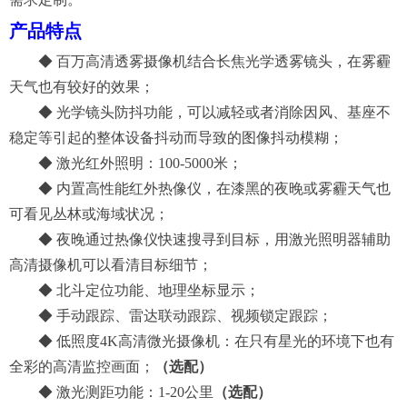
产品
特点
◆
百万
高清透雾摄像机结合长焦光学透雾镜头，在雾霾
天气也有较好的效果；
◆
光
学镜头防抖功能，可以减轻或者消除因风、基座不
稳定等引起的整体设备抖动而导致的图像抖动模糊；
◆
激光红外照明：
100-5000米；
◆ 内置高性能
红外
热像仪
，在漆黑的夜晚或
雾霾
天气也
可看见
丛林
或
海域
状况
；
◆
夜晚通过热像仪快速搜寻到目标，用激光照明器辅助
高清摄像机可以看清目标细节；
◆
北斗定位功能、地理坐标显示；
◆
手动跟踪、雷达联动跟踪
、视频锁定跟踪
；
◆
低照度
4K高清微光摄像机：在只有星光的环境下也有
全彩的高清监控画面；
（选配）
◆
激光测距功能：
1-20公里
（选配）