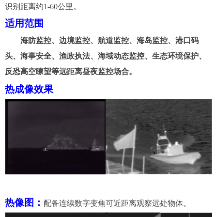
识别距离
约
1-60
公里。
适用范围
海防
监控
、边境
监
控、航道监控、
海岛监控、港口码
头、海事安全、渔政执法、海域动态监控、生态环境保护、
反恐高空瞭望等远距离
昼夜
监控场合。
热成像效果
热像图：
配备连续数字变焦可近距离观察远处物体。