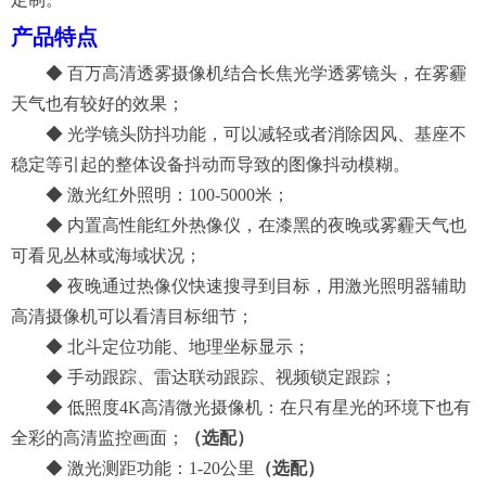
产品
特点
◆
百万
高清透雾摄像机结合长焦光学透雾镜头，在雾霾
天气也有较好的效果；
◆
光
学镜头防抖功能，可以减轻或者消除因风、基座不
稳定等引起的整体设备抖动而导致的图像抖动模糊。
◆
激光红外照明：
100-5000米；
◆ 内置高性能
红外
热像仪
，在漆黑的夜晚或
雾霾
天气也
可看见
丛林
或
海域
状况
；
◆
夜晚通过热像仪快速搜寻到目标，用激光照明器辅助
高清摄像机可以看清目标细节；
◆
北斗定位功能、地理坐标显示；
◆
手动跟踪、雷达联动跟踪
、视频锁定跟踪
；
◆
低照度
4K高清微光摄像机：在只有星光的环境下也有
全彩的高清监控画面；
（选配）
◆
激光测距功能：
1-20公里
（选配）