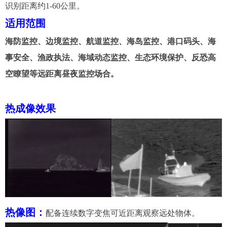
识别距离
约
1-60
公里。
适用范围
海防
监控
、边境
监
控、航道监控、
海岛监控、港口码头、海
事安全、渔政执法、海域动态监控、生态环境保护、反恐高
空瞭望等远距离
昼夜
监控场合。
热成像效果
热像图：
配备连续数字变焦可近距离观察远处物体。