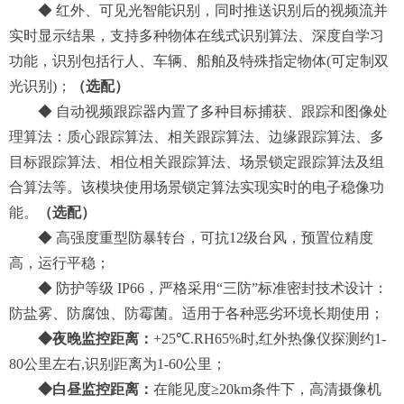
◆
红外
、
可见光
智能识别，同时推送识别后的视频流并
实时显示结果，支持多种物体在线式识别算法
、深度自学习
功能
，
识别
包括行人、车辆
、船舶
及特殊指定物体
(可定制双
光识别)；
（选配）
◆
自动视频跟踪器
内置了多种目标捕获、跟踪和图像处
理算法：质心跟踪算法、相关跟踪算法、边缘跟踪算法、多
目标跟踪算法、相位相关跟踪算法、场景锁定跟踪算法及组
合算法等。该模块使用场景锁定算法实现实时的电子稳像功
能。
（选配）
◆
高强度重型防暴转台，可抗
12级台风，预置位精度
高，运行平稳
；
◆ 防护等级 IP66，严格采用“三防”标准密封技术设计：
防盐雾、防腐蚀、防霉菌。适用于各种恶劣环境长期使用；
◆
夜晚监控距离：
+25℃.RH65%时,红外
热像仪
探测
约
1-
80
公里左右
,
识别距离为
1-
60
公里；
◆
白昼
监控距离
：
在能见度≥20km条件下，
高清摄像机