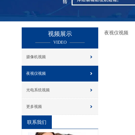
夜视仪视频
视频展示
VIDEO
摄像机视频
夜视仪视频
光电系统视频
更多视频
联系我们