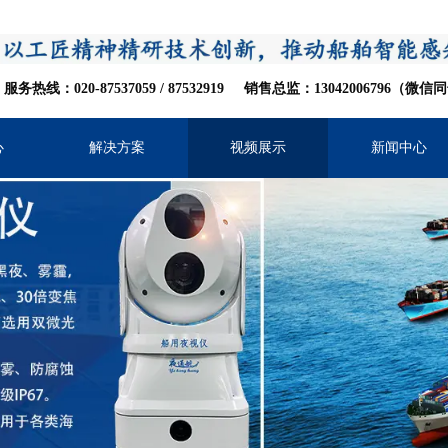
服务热线：020-87537059
/
8753
2919
销售总监：13042006796（微信
心
解决方案
视频展示
新闻中心