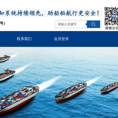
同号）
联系我们
会员登录