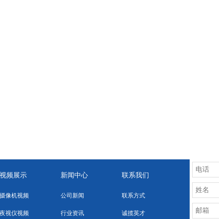
视频展示
新闻中心
联系我们
摄像机视频
公司新闻
联系方式
夜视仪视频
行业资讯
诚揽英才