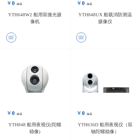
￥
0
￥
0
￥0
￥0
0
条评价
0
条评价
YTH648W2 船用双微光摄
YTH848UX 船载消防测温
像机
摄像仪
￥
0
￥
0
￥0
￥0
0
条评价
0
条评价
YTH848 船用夜视仪(陀螺
YTH636D 船用夜视仪（双
稳像)
轴陀螺稳像）