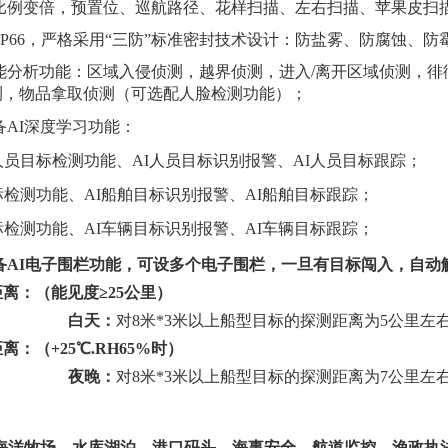
比例变倍，预置位、巡航路径、花样扫描、左右扫描、苹果皮扫
 IP66，严格采用“三防”标准密封技术设计：防盐雾、防腐蚀、
能分析功能：区域入侵侦测，越界侦测，进入/离开区域侦测，徘
测，物品拿取侦测（可选配人脸检测功能）；
备
AI深度学习功能：
I人员目标检测功能、AI人员目标识别报警、AI人员目标跟踪；
标检测功能、AI船舶目标识别报警、AI船舶目标跟踪；
标检测功能、AI车辆目标识别报警、AI车辆目标跟踪；
备AI电子围栏功能，可设多个电子围栏，一旦有目标闯入，自动
距离：
（
能见度
≥25公里
）
白天：
对
8米*3米以上船型目标的探测距离为
5
公里左
距离：
（
+25℃.RH65%时
）
夜晚：
对
8米*3米以上船型目标的探测距离为7公里左右
海洋牧场、
水库湖泊、港口码头、海事安全、
航道监控、
渔政执