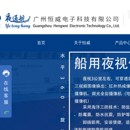
首页
关于恒威
产品中
客服
在
客服
线
客
客服
服
工作时间
周一
至
周五
8:30-18:00