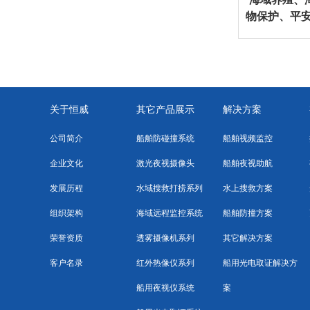
物保护、平
关于恒威
其它产品展示
解决方案
公司简介
船舶防碰撞系统
船舶视频监控
企业文化
激光夜视摄像头
船舶夜视助航
发展历程
水域搜救打捞系列
水上搜救方案
组织架构
海域远程监控系统
船舶防撞方案
荣誉资质
透雾摄像机系列
其它解决方案
客户名录
红外热像仪系列
船用光电取证解决方
船用夜视仪系统
案