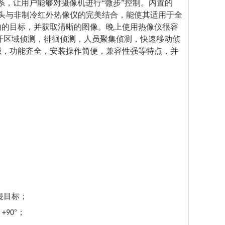
系，让用户能够对摄像机进行
“微步”控制。内置的
头与
非
制冷
红外热像仪的完美结合，能使其适用于
全
内的目标，并获取清晰的图像。
晚上使用热像仪很容
离开区域侦测，徘徊侦测，人员聚集侦测，快速移动侦
强，功能齐全，安装操作简便，兼容性强等特点，并
侵目标；
～
°；
+90