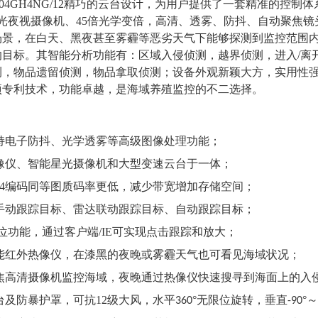
04GH4NG/12
精巧的云台设计，为用户提供了一套精准的控制体
光夜视
摄像机、
45
倍光学变倍
，
高清
、透雾、
防抖、自动聚焦
镜
场景，在白天、
黑夜
甚至雾霾等恶劣天气下能够探测到
监控
范围
的目标。其智能分析功能有：区域入侵侦测，越界侦测，进入
/
测，物品遗留侦测，物品拿取侦测；设备
外观新颖大方，实用性
项专利技术，功能卓越，是
海域养殖
监控的不二选择。
持电子防抖、
光学透雾
等高级图像处理功能
；
像仪、智能星光
摄像机
和
大型变速
云台于一体；
264编码同等图质码率更低，减少带宽
增加
存储空间
；
手动跟踪目标、雷达联动跟踪目标、自动跟踪目标；
定位功能，通过客户端/IE可实现点击跟踪和放大；
能
红外
热像仪
，在漆黑的夜晚或
雾霾
天气也可看见
海域
状况
；
焦高清摄像机监控海域，夜晚通过热像仪快速搜寻到海面上的入
台及防暴护罩，可抗
12级大风，
水平
°无限位旋转，垂直
°
360
-90