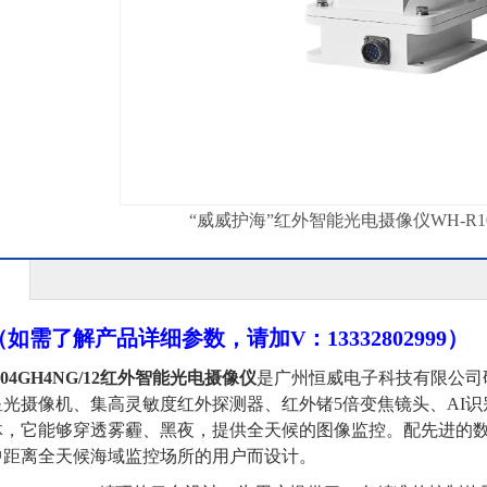
“威威护海”红外智能光电摄像仪WH-R100
如需了解产品详细参数，请加V：13332802999）
04GH4NG/12
红外智能光电摄像仪
是广州恒威电子科技有限公司
星光
摄像机
、
集高灵敏度红外探测器、
红外锗
5倍变焦
镜头
、
AI
体，
它能够穿透雾霾、黑夜，提供全天候的图像监控。配先进的
中距离全天候
海域
监控场所的用户
而设计
。