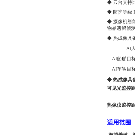
◆
云台
支持
◆ 防护等级
◆
摄像机智
物品遗留侦
◆
热成像具
A
AI船舶目
AI车辆目
◆
热成像具
可见光监
控
热像仪监
控
适用范围
海域养殖、