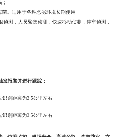
描；
防霉菌。适用于各种恶劣环境长期使用；
徊侦测，人员聚集侦测，快速移动侦测，停车侦测，
触发报警并进行跟踪；
右
,
识别距离为
3.5
公里
左右；
,识别距离为3.5公里左右；
法、边境监控、机场安全、高速公路、森林防火、文