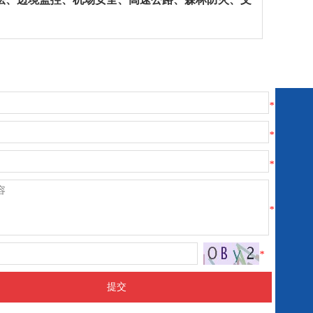
*
*
*
*
*
提交