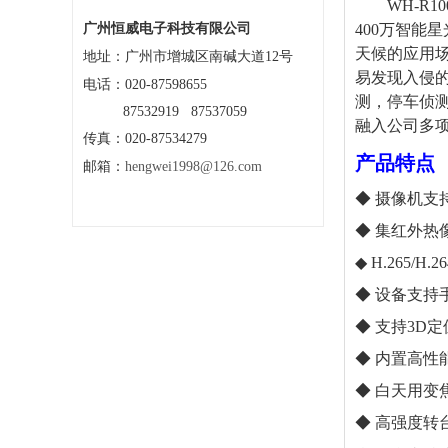
WH-R10
广州恒威电子科技有限公司
400万
智能星
天候
的应用
地址：
广州市增城区南碱大道12号
易发现入侵
电话：020-87598655
测，停车侦
87532919 87537059
融入公司多
传真：020-87534279
产品
特点
邮箱：
hengwei1998@126.com
◆
摄像机
支
◆ 集
红外
热
◆ H.265
/
H.
◆
设备支持
◆
支持
3D
◆ 内置高性
◆
白天用变
◆
高强度转