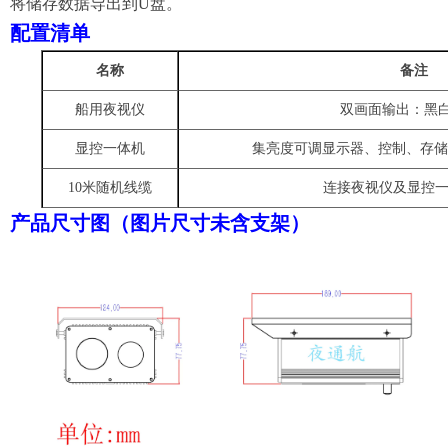
将储存数据导出到
U盘。
配置清单
名称
备注
船用夜视仪
双画面输出：黑
显控一体机
集
亮度可调
显示
器
、控制、存储
10米随机线缆
连接夜视仪及显控
产品尺寸图（图片尺寸未含支架）