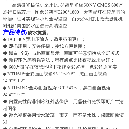
高清微光摄像机采用
1/
1.8
"超星光级SONY CMOS
6
00万
逐行扫描芯片，图像分辨率
3200*1800
，无需配灯在较黑暗的
环境中也可实现
24小时全彩监控。白天亦可使用微光摄像机
对船舶周围的水面进行高清监控。
产品特点
:
防水抗震。
◆
DC8-40V宽电压输入，适用范围更广
；
◆
即插即用，安装便捷，接线方便易懂；
◆
黑白
+全彩，2路画面显示，
画面可任意切换
成全屏模式
；
◆ 新智能光感
增强
算法，稍有点点光线夜视效果更好；
◆
6
00万微光在较黑环境下夜视全彩监控，色彩还原真实；
◆
YTH616:
全彩画面视角93.1°*49.6°，
黑白画面视角
14.9°*11.2°
；
◆
YTH616D:
全彩画面视角93.1°*49.6°，
黑白画面视角
24.4°*19.7
°
；
◆ 内置高性能非制冷红外热像仪，无需任何光线即可产生清
晰图像；
◆
微光视窗采用憎水玻璃，雨天上面不留水珠，保障图像清
晰；