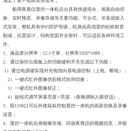
满足了客户实际应用需求；
船用夜视仪显控一体机后台具有快捷指令、画面自由切
换、实时预览、录像存储等主要功能。
可台式、吊装或嵌入
式安装，
整机具有
IP65防护等级，机身由高强度的铝铁材质
制成，抗震设计，结构坚固并全密封，可以适应各种环境工
作。
1
、
液晶屏分辨率：
1
2.1
寸屏，
分辨率
1920*1080；
2、
通过操控台面板上的功能键和开关完成以下功能：
1）
通过电源键
实现对光电指向器电源控制（上电、断电）；
2）一键式红外图像伪彩模式轮询切换；
3）一键式红外图像
校正
；
4）旋钮式调节屏幕
亮度
+/亮度-（夜晚调制人眼舒适）。
3、双USB口
可以外接鼠标控制显控一体机的画面切换及录像
设置
；
4
、
显控一体机自身能够存储、回放
夜视仪
的视频信息，并能