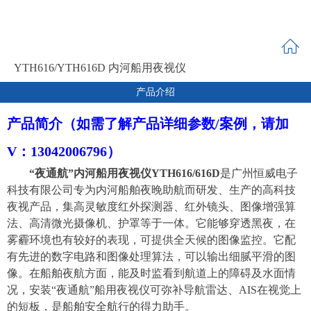
YTH616/YTH616D 内河船用夜视仪
产品介绍
产品简介
（如需了解产品详细参数/案例，请加
V：
13042006796
）
“夜通航”内河船用夜视仪YTH61
6/616D
是
广州恒威电子
科技有限公司
专为内河船舶
夜晚
助航而研发、生产的高科技
夜视产品，集高灵敏
度红外探测器、红外镜头、
图像增强算
法、高清
微光摄像机、
护罩
等于一体。它能够穿透黑夜，在
雾霾环境也有较好的表现，可提供全天候的图像监控。它配
有先进的数字电路和图像处理算法，可以输出细腻平滑的图
像。
在船舶夜航方面，能及时监看到航道上的障碍及水面情
况，
安装
“夜通航”船用夜视仪可弥补
导航
雷达、
AIS在视觉上
的短板，
是
船舶
安全航行的得力助手。