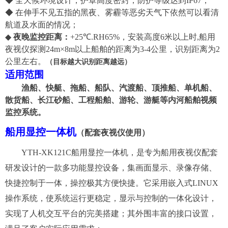
◆ 全天候环境设计，护罩高度密封，防护等级达到IP6
7
；
◆ 在
伸手不见五指的
黑夜、雾霾等恶劣天气下依然可以看清
航道及水面的情况；
◆
夜晚监控
距离：
+25℃.RH65%
，
安装高度6米以上
时,船用
夜视仪探测24m×8m以上
船舶
的距离为3-
4
公里，识别距离为
2
公里左右。
（
目标越大识别距离越远
）
适用范围
渔船、
快艇、
拖船、船队、汽渡船、顶推船、单
机
船、
散货船、长江砂船、工程船舶、游轮
、
游艇等内河船舶视频
监控系统。
船用显控一体机
（配套夜视仪使用）
YTH-XK121C船用显控一体机，是专为船用夜视仪配套
研发设计的一款多功能显控设备，集画面显示、录像存储、
快捷控制于一体，操控极其方便快捷。它采用嵌入式LINUX
操作系统，使系统运行更稳定，显示与控制的一体化设计，
实现了人机交互平台的完美搭建；其外围丰富的接口设置，