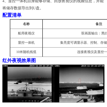
4
、
显控一体机自身能够存储、回放
夜视仪
的视频信息，并能
将储存数据导出到
U盘。
配置清单
名称
备注
船用夜视仪
双画面输出：黑
显控一体机
集
亮度可调
显示
器
、控制、存储
10米随机线缆
连接夜视仪及显控
红外夜视效果图