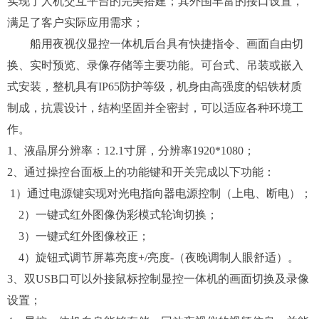
实现了人机交互平台的完美搭建；其外围丰富的接口设置，
满足了客户实际应用需求；
船用夜视仪显控一体机后台具有快捷指令、画面自由切
换、实时预览、录像存储等主要功能。
可台式、吊装或嵌入
式安装，
整机具有
IP65防护等级，机身由高强度的铝铁材质
制成，抗震设计，结构坚固并全密封，可以适应各种环境工
作。
1
、
液晶屏分辨率：
1
2.1
寸屏，
分辨率
1920*1080；
2、
通过操控台面板上的功能键和开关完成以下功能：
1）
通过电源键
实现对光电指向器电源控制（上电、断电）；
2）一键式红外图像伪彩模式轮询切换；
3）一键式红外图像
校正
；
4）旋钮式调节屏幕
亮度
+/亮度-（夜晚调制人眼舒适）。
3、双USB口
可以外接鼠标控制显控一体机的画面切换及录像
设置
；