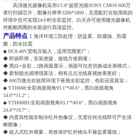
高清微光摄像机采用
1/
1.8
"超星光级SONY CMOS
6
00万
逐行扫描芯片，图像分辨率
3200*1800
，无需配灯在较黑暗的
环境中也可实现
24小时全彩监控。白天亦可使用微光摄像机
对船舶周围的水面进行高清监控。
产品特
点：
海洋环境三防处理：防盐雾、防腐蚀、防霉
菌，防水抗震
◆
DC8-40V宽电压输入，适用范围更广
；
◆
即插即用，安装便捷，接线方便易懂；
◆
黑白
+全彩，2路画面显示，
画面可任意切换
成全屏模式
；
◆ 新智能光感
增强
算法，稍有点点光线夜视效果更好；
◆
6
00万微光在较黑环境下夜视全彩监控，色彩还原真实；
◆
YTH608:
全彩画面视角93.1°*49.6°，
黑白画面视角
14.9°*11.2°
；
◆
YTH608D:
全彩画面视角93.1°*49.6°，
黑白画面视角
24.4°*19.7
°
；
◆ 内置高性能非制冷红外热像仪，无需任何光线即可产生清
晰图像；
◆
嵌入式红外视窗，有效保护红外镜头不被盐雾腐蚀；