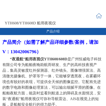
YTH608/YTH608D 船用夜视仪
产品介绍
产品简介
（如需了解产品详细参数/案例，请加
V：
13042006796
）
“夜通航”船用夜视仪YTH6
0
8/608D
是
广州恒威电子科技
有限公司
专为船舶
夜晚
助航而研发、生产的高科技夜视产
品，集高灵敏
度红外探测器、红外镜头、
图像增强算法、高
清
微光摄像机、
护罩
等于一体，它能够穿透黑夜，在雾霾环
境也有较好的表现，可提供全天候的图像监控。它配有先进
的数字电路和图像处理算法，可以输出细腻平滑的图像。
在
船舶夜航方面，能及时监看到航道上的障碍及水面情况，
安
装
“夜通航”船用夜视仪可弥补
导航
雷达、
AIS在视觉上的短
板，
是
船舶
安全航行的得力助手。