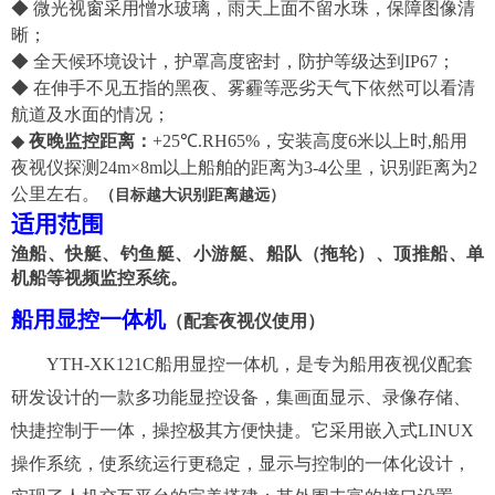
◆
微光视窗采用憎水玻璃，雨天上面不留水珠，保障图像清
晰；
◆ 全天候环境设计，护罩高度密封，防护等级达到IP6
7
；
◆ 在
伸手不见五指的
黑夜、雾霾等恶劣天气下依然可以看清
航道及水面的情况；
◆
夜晚监控
距离：
+25℃.RH65%
，
安装高度6米以上
时,船用
夜视仪探测24m×8m以上
船舶
的距离为
3-4
公里
，识别距离为
2
公里左右。
（
目标越大识别距离越远
）
适用范围
渔船
、
快艇、钓鱼艇、小游艇、
船队（拖轮）、顶推船、单
机船等视频监控系统。
船用显控一体机
（配套夜视仪使用）
YTH-XK121C船用显控一体机，是专为船用夜视仪配套
研发设计的一款多功能显控设备，集画面显示、录像存储、
快捷控制于一体，操控极其方便快捷。它采用嵌入式LINUX
操作系统，使系统运行更稳定，显示与控制的一体化设计，