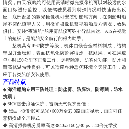
情况，白天
/夜晚均可
使用高清晰
微光
摄像机可以对较远的水
面目标进行监控，
以便驾驶员
看到特殊情况时
快速做出反
应
。底部
配备的
微光摄像机可安装朝船尾方向，在倒船时船
尾不需配瞭望人员，用微光摄像机监视船舶后方情况，效果
俱佳。
安装
“夜通航”船用雾航仪可弥补
导航
雷达、
AIS在视觉
上的短板，
是
船舶
安全航行的得力助手。
整
机具有
IP67防护等级，机体由镁合金材料制成，结构
坚固并全密封，表面抗氧化防盐雾喷涂。抗飓风，可在风速
每小时1
50
公里下正常工作。远程除霜、防雾化功能，防水和
耐高低温特性良好，可以适应各种恶劣环境全天候工作，适
应于各类船舶安装使用。
产品特点
◆
海洋船舶专用三防处理：防盐雾、防腐蚀、
防霉菌，
防水
抗震；
◆ 6KV雷击浪涌保护，雷雨天气保护更佳；
◆
黑白
+40倍4K可见光+600万全彩 3路画面显示，
画面可任
意切换
成全屏模式
；
◆
高清摄像机分辨率高达
3840x2160@30fps，40
倍光学变