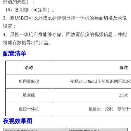
舒适的亮度）
；
16）备用键（可定制）。
3、双USB口
可以外接鼠标控制显控一体机的画面切换及录像
设置
；
4
、
显控一体机自身能够存储、回放
雾航仪
的视频信息，并能
将储存数据导出到
U盘。
配置清单
名称
备注
船用
雾航仪
夜视
24m×8m以上
船舶识别
距离
3
航空线
2.5米
显控一体机
集显示、控制、存储于
夜视效果图