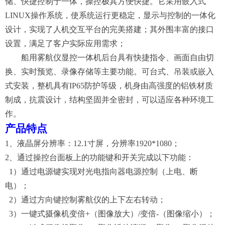
储、快捷控制于一体，操控极其方便快捷。它采用嵌入式
LINUX操作系统，使系统运行更稳定，显示与控制的一体化
设计，实现了人机交互平台的完美搭建；其外围丰富的接口
设置，满足了客户实际应用需求；
船用雾航仪显控一体机后台具有快捷指令、画面自由切
换、实时预览、录像存储等主要功能。
可台式、吊装或嵌入
式安装，
整机具有
IP65防护等级，机身由高强度的铝铁材质
制成，抗震设计，结构坚固并全密封，可以适应各种环境工
作。
产品特点
1
、
液晶屏分辨率：
1
2.1
寸屏，
分辨率
1920*1080；
2
、
通过操控台面板上的功能键和开关完成以下功能：
1）
通过电源键
实现对光电指向器电源控制（上电、断
电）；
2）
通过方向键控制雾航仪的上下左右转动；
3
）
一键式
摄像机变倍
+（图像放大）/变倍-（图像缩小）
；