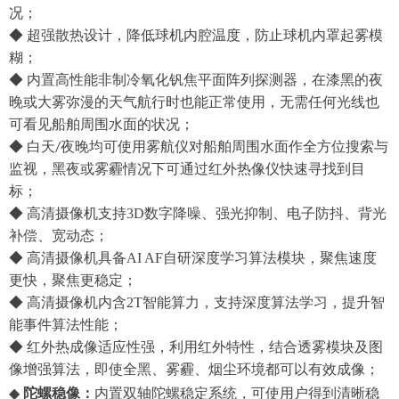
况；
◆ 超强散热设计，降低球机内腔温度，防止球机内罩起雾模
糊；
◆ 内置高性能非制冷氧化钒焦平面阵列探测器，在漆黑的夜
晚或大雾弥漫的天气航行时也能正常使用，无需任何光线也
可看见船舶周围
水面
的状况；
◆
白天
夜晚均可
使用
雾航仪
对
船舶
周
围水面
作全方
位搜索与
/
监视，黑夜或雾霾情况下
可通过
红外热像仪快速寻找到目
标；
◆
高清摄像机支持
3D数字降噪、强光抑制、电子防抖、背光
补偿、宽动态；
◆
高清摄像机具备
AI AF自研深度学习算法模块，聚焦速度
更快，聚焦更稳定；
◆
高清摄像机内含
2T智能算力，支持深度算法学习，提升智
能事件算法性能；
◆
红外热成像
适应性强，利用红外特性，
结合透雾模块及图
像增强算法，
即使全黑、雾
霾
、烟尘环境都可以有效成像
；
◆
陀螺稳像：
内置
双轴
陀螺稳定系统，可使用户得到清晰稳