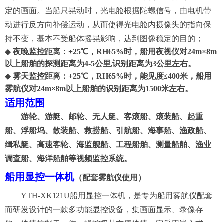
定的画面。当船只晃动时，光电舱根据陀螺信号，由电机带
动进行反方向补偿运动，从而使得光电舱内摄像头的指向保
持不变，基本不受船体摇晃影响，达到图像稳定的目的
；
◆
夜晚监控距离：+25℃
，
RH65%时，船用夜视仪
对
24m×8m
以上
船舶
的探测距离为
4-
5公里,识别距离为
3
公里
左右
。
◆
雾天监控距离：
+25℃
，
RH65%时，
能见度≤400米，船用
雾航仪对
24m×8m以上
船舶
的
识别
距离为
1500
米
左右。
适用范围
游轮、游艇、邮轮、无人艇、客滚船、滚装船、起重
船、浮船坞、散装船、救捞船、引航船、海事船、渔政船、
缉私艇、高速客轮、海监舰船、工程船舶、测量船舶、渔业
调查船、海洋船舶等视频监控系统。
船用显控一体机
（配套雾航仪使用）
YTH-XK121U船用显控一体机，是专为船用雾航仪配套
而研发设计的一款多功能显控设备，集画面显示、录像存