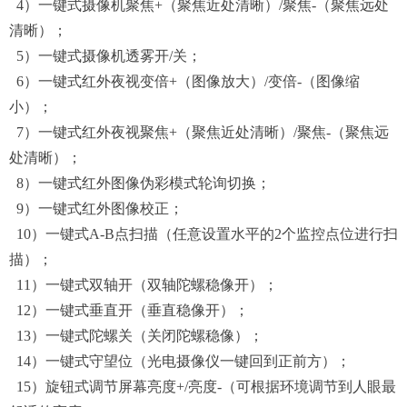
4
）
一键式
摄像机聚
焦
+（聚焦近处清晰）/聚焦-（聚焦远处
清晰）
；
5）一键式
摄像机透雾开
/关；
6）一键式红外
夜视变倍+（图像放大）/变倍-（图像缩
小）
；
7）一键式
红外夜视聚焦+
（聚焦近处清晰）
/聚焦-
（聚焦远
处清晰）
；
8）一键式红外图像伪彩模式轮询切换；
9）一键式红外图像
校正
；
10）一键式A-B点扫描（任意设置水平的2个监控点位进行扫
描）；
11）一键式双轴开（双轴陀螺稳像开）；
12）一键式垂直开（垂直稳像开）；
13）一键式陀螺关（关闭陀螺稳像）；
14）一键式守望位（光电摄像仪一键回到正前方）；
15）旋钮式调节屏幕
亮度
+/亮度-（可根据环境调节到人眼最