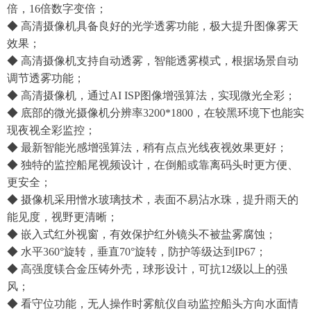
倍，
16倍数字变倍
；
◆
高清摄像机具备良好的光学
透雾功能，极大提升图像雾天
效果；
◆
高清摄像机
支持自动透雾，智能透雾模式，根据场景自动
调节透雾
功能
；
◆
高清摄像机
，通过
AI ISP图像增强算法，实现微光全彩；
◆
底部的
微光
摄像机分辨率
3200*1800，
在较黑环境下
也能实
现
夜视全彩监控；
◆ 最新智能光感
增强
算法，稍有点点光线夜视效果更好；
◆
独特的监控船尾视频设计，在倒船或靠离码头时更方便、
更安全；
◆
摄像机
采用憎水玻璃
技术
，表面不易沾水珠，提升雨天
的
能见度，视野更清晰；
◆
嵌入式红外视窗，有效保护红外镜头不被盐雾腐蚀；
◆ 水平360°旋转
，
垂直
70
°
旋转，
防护等级达到
IP67
；
◆ 高强度镁合金压铸外壳，球形设计，
可抗
12级以
上
的强
风；
◆
看守位功能，无人操作时雾航仪自动监控船头方向水面情