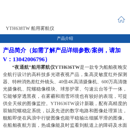
YTH638TW 船用雾航仪
产品介绍
产品简介
（如需了解产品详细参数/案例，请加
V：
13042006796
）
“夜通航”船用
雾航仪
YTH636TW
是
一款专为船舶夜晚安
全航行设计的高科技
多光谱
夜视产品，集高灵敏度红外探测
器、
特种消热差
红外镜头、
40
倍
4K高清摄像机
、
600万高清微
光
摄像机、
陀螺稳像模块、
球形护罩、
匀
速云台等于一体，
它能够穿透黑夜，在雾霾和雨雪环境也有较好的表现，可提
供全天候的图像监控。
YTH636TW
设计新颖
，
配有高精度的
双轴陀螺稳定系统
，
以及
先进的数字电路和图像处理算法，
舰船即使在风浪中行驶图像也能平稳输出细腻平滑的图像。
在船舶夜航方面，
热成像
能及时监看到航道上的障碍及水面