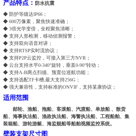
产品特点：
防水
抗震
◆ 防护等级达IP
66
；
◆
6
00万像素，聚焦快速准确；
◆
3
倍光学变倍，全程聚焦清晰；
◆
支持
人形检测，移动侦测报警；
◆
支持双向语音对讲；
◆
支持
RTSP实时流协议；
◆
支持
P2P云监控
，
可接入第三方
NVR
；
◆
云台支持水平0-340°旋转，垂直0-90°转动；
◆
支持
A-B两点扫描、预置位巡航功能；
◆
支持选配
TF卡槽,最大支持256G；
◆
强大兼容性，支持标准的
ONVIF
，
支持
某
康协议；
适用范围
邮轮、渔船、拖船、客滚船、
汽渡船、单放船
、
散货
船、海事执法船、渔政执法船、
海警执法船、
工程船舶、集
装箱船、游轮游艇、海监舰船等船舶视频监控系统。
壁装支架
尺寸图