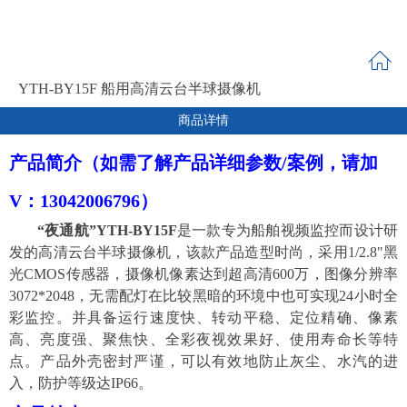
YTH-BY15F 船用高清云台半球摄像机
商品详情
产品简介（如需了解产品详细参数/案例，请加
V：
13042006796
）
“夜通航”YTH-BY15
F
是一款专为船舶视频监控而设计研
发的高清
云台
半球摄像机，
该款产品造型时尚，采用
1/2.8"黑
光CMOS传感器，摄像机像素达到超高清600万
，图像分辨率
3072*2048，无需配灯在比较黑暗的环境中也可实现24小时全
彩监控。
并
具备
运行速度快、
转动
平稳、定位精确
、像素
高、亮度强、聚焦快、
全彩
夜视效果好、使用寿命长等特
点。
产品
外壳密封严谨，可以有效地防止灰尘、水汽的进
入，防护等级达
IP66。