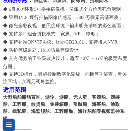
功能特点：
防盐雾、防腐蚀、
防霉菌、抗
震防水
◆
6
目
360°
环
形
5+1
拼接摄像机，
俯瞰式
全方位无死角观测
；
◆
采用
1/1.8"逐行扫描图像传感器，
24
00
万
像素高清画质
；
◆
微光全彩
夜视、低照度环境下输出明亮清晰的彩色画面
；
◆
支持
多种组合
拼接
模式；宽屏、VR、球形；
◆
支持标准
ONVIF
协议、国标
GB28181
，支持接入
NVR；
◆
防护等级
I
P6
7
，
IK10防暴等级设计
；
◆
具有优秀的工业级散热设计，适应
-40℃ ~ 6
5
℃的极宽温度
范围
；
◆
支持
3D操作，鼠标控制数字化缩放、拖拽等功能查
，
看关
注区域，实现无死角监控
。
适用范围
大型船舶船艏盲区、
游轮、游艇、无人艇、客滚船、滚装
船、
工程船、
散
货
船、
集装箱船、
引航船、海事船、渔政
船、缉私艇、海监舰船、工程船舶、海洋船舶等视频监控系
统。