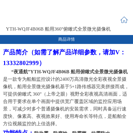
YTH-WQJF4B06B 船用360°俯瞰式全景微光摄像机
商品详情
产品简介（如需了解产品详细参数，请加V：
13332802999）
“夜通航”YTH-WQJ
F4
B
06B
船用俯瞰式全景
微光
摄像机
是一款专为船舶监控设计的
2400
万高清
微光全彩夜视全景
摄
像机，船用
全景
微光
摄像机基于
5+1
路传感器完美拼接而成
，
可提供
俯瞰式
360°
（
上帝之眼
）
视野
全彩夜视高清画面
，适
合用于要求在单个画面中提供宽广覆盖区域的监控应用场
景，可减少对多个普通摄像机的安装需求
，
同时
具备
运行速
度快、
像素高、夜视效果好、使用寿命长等特点
，
是
船舶
全
方位
视频监控
的
上
佳选择。