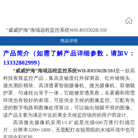
“威威护海”海域远程监控系统WH-R03502B/10J
商品详情
产品简介
（如需了解产品详细参数，请加V：
13332802999）
“威威护
海
”海域远程监控系统WH-R0
3
502B/1
0
J
是
一款高
科技夜视
监控
产品，集高灵敏度红外探测器、
红外锗
镜头、
激光测距模块、
高清
透雾智能
摄像机、
微光摄像机、
双侧载
护罩、
匀
速
转
台等于一体，它能够穿透黑夜
，在
雾霾和雨雪
环境也有较好的表现
，
可
提供全天候的图像监控。
它
配有先
进的数字电路和图像处理算法，可以输出细腻平滑的图像。
该产品主要为满足
中近
距离全天候监控场所的用户
而设计
。
高清
微光
摄像机采用
1/
1.8
"超星光级
6
00万逐行扫描芯
片，分辨率
3200
×
1800
，无需配灯在较黑暗的水域环境中也可
实现全彩监控。