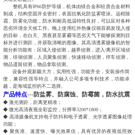
整机具有
IP66防护等级，机体由镁合金和轻质合金材料
制成，结构坚固并全密封，表面抗氧化防盐雾喷涂。远程除
霜、防雾化功能，防水和耐高低温特性良好，可以应对各
种
恶劣环境全天候工作。
晚上使
用
红外
热像仪很容易发现入侵
的目标
，
在白天、
黑夜
甚至雾霾等恶劣天气下能够探测到目
标
并进行测距
，并获取清晰的图像。
其
高清透雾摄像机的
智
能分析功能有
：区域入侵侦测
，越界侦测
，进入
/离开区
域侦
测
，徘徊侦测
，人员聚集侦测
，快速移动侦测
，停车侦测
，
物品遗留侦测
，物品拿取侦测
。
设备外观新颖大方
，实用性强
，功能齐全
，安装操作简
便
，兼容性强等特点
，并融入公司多项
专利技术
，功能卓
越
，是
海域
监控的不二选择
。
产品特点
---
防盐雾、防腐蚀、防霉菌，
防水
抗震
◆
激光测距，距离更精准；
◆
微光高清
夜视全彩监控，分辨率
3200
*1
800
；
◆
高清摄像机
支持电子防抖和电子透雾、
光学透雾
图像处理
功能；
◆
聚焦准、速度快、曝光效果佳，具有
优异的夜视低照效