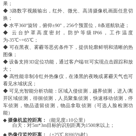
果
；
◆
3路数字视频输出，红外、微光、高清摄像机画面任意切
换
；
◆
水平
360°旋转，
俯仰
±90
°
，
256
个预置位
，
8
条巡
航
轨迹
；
◆ 云台护罩高度密封，防护等级IP66，
工作温度
为
-35
℃
~
+
65
℃
；
◆
可在
黑夜
、
雾霾等恶劣
条件下，提供轮廓鲜明和清晰的热
图像
；
◆
设备
支持
3D定位功能，通过客户端/IE可实现点击跟踪和放
大；
◆ 高性能
非制冷红外
热像仪
，在漆黑的夜晚或
雾霾
天气也可
看见
水
域
状况
；
◆
可见光
智能分析功能：区域入侵侦测，越界侦测，进入/离
开区域侦测，徘徊侦测，人员聚集侦测，快速移动侦测，停
车侦测，物品遗留侦测，物品拿取侦测（可选人脸检测功
能
）
◆
摄像机监控距离
：
（
能见度
≥
1
0
公里）
白天
：对
5
m*
3
m目标的识别距离为
1
500米以上
；
◆
热像仪监控距离
：
（
+25℃
.
RH65%时）