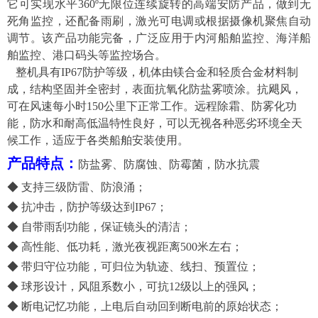
它可实现水平360º无限位连续旋转的高端安防产品，做到无
死角监控，还配备雨刷，激光可电调或根据摄像机聚焦自动
调节。该产品功能完备，广泛应用于内河船舶监控、海洋船
舶监控、港口码头等监控场合。
整机具有
IP67防护等级，机体由镁合金和轻质合金材料制
成，结构坚固并全密封，表面抗氧化防盐雾喷涂。抗飓风，
可在风速每小时150公里下正常工作。远程除霜、防雾化功
能，防水和耐高低温特性良好，可以无视各种恶劣环境全天
候工作，适应于各类船舶安装使用。
产品特点
：
防盐雾、防腐蚀、防霉菌，防水抗震
◆ 支持三级防雷、防浪涌；
◆ 抗冲击，防护等级达到IP67；
◆ 自带雨刮功能，保证镜头的清洁；
◆ 高性能、低功耗，激光夜视距离500米左右；
◆ 带归守位功能，可归位为轨迹、线扫、预置位；
◆ 球形设计，风阻系数小，可抗12级以上的强风；
◆ 断电记忆功能，上电后自动回到断电前的原始状态；