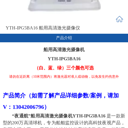
YTH-IPG5BA16 船用高清激光摄像仪
产品介绍
船用高清激光摄像机
YTH-IPG5BA16
（白、蓝、绿）三个颜色可选
请勿在近距离（10米范围内）将激光器对准人或动物，以免发生灼伤意外
产品简介（如需了解产品详细参数/案例，请加
V：
13042006796
）
“夜通航”船用高清
激光
摄像机
YTH-IPG
5
BA
16
是
一款新
型的
200万高清球机，专为船舶监控设计的高科技夜视产品，