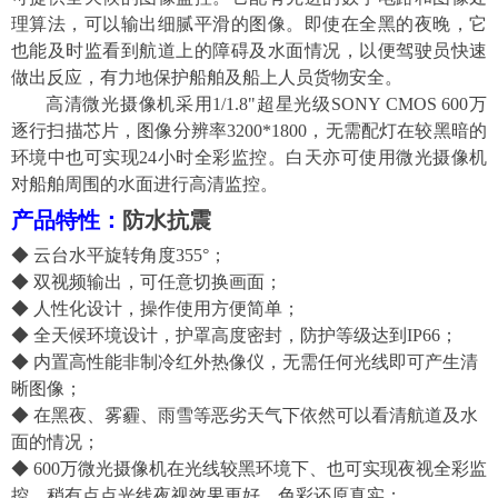
理算法，可以输出细腻平滑的图像。
即使在全黑的夜晚
，
它
也
能及时监看到航道上的障碍及水面情况
，
以便驾驶员快速
做出反应，有力地保护船舶及船上人员货物安全。
高清微光摄像机采用
1/1.8"超星光级SONY CMOS 600万
逐行扫描芯片，图像分辨率3200*1800，无需配灯在较黑暗的
环境中也可实现24小时全彩监控。白天亦可使用微光摄像机
对船舶周围的水面进行高
清监控
。
产品特性
：
防水抗震
◆ 云台水平旋转角度
355°
；
◆
双视频输出，可任意切换画面；
◆ 人性化设计
，
操作使用方便简单；
◆ 全天候环境设计，护罩高度密封
，
防护等级达到
IP66；
◆ 内置高性能非制冷红外热像仪，无需任何光线即可产生清
晰图像
；
◆ 在黑夜、雾霾、雨雪等恶劣天气下依然可以看清航道及水
面的情况；
◆
6
00万微光摄像机在光线较黑环境下、也可实现夜视全彩监
控，稍有点点光线夜视效果更好，色彩还原真实；