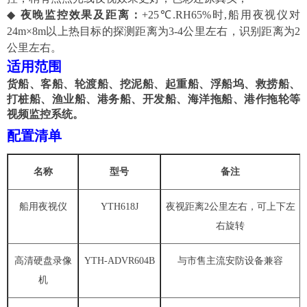
◆
夜晚监控效果及距离：
+25℃.RH65%时,船用夜视仪
对
24m×8m以上
热目标
的
探测
距离为
3-4公里
左右
，
识别
距离为
2
公里
左右。
适用范围
货船、客船、
轮渡船、
挖泥船、起重船、浮船坞、救捞船
、
打桩船、
渔业船
、
港务船
、
开发船
、
海洋拖船、港作拖
轮等
视频监控系统。
配置清单
名称
型号
备注
船用夜视仪
YTH618J
夜视距离
2公里左右，可上下左
右旋转
高清硬盘录像
YTH-ADVR604B
与市售主流安防设备兼容
机