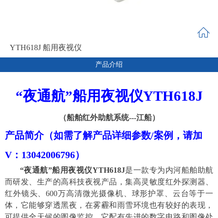
YTH618J 船用夜视仪
产品介绍
“夜通航”船用夜视仪YTH618
J
（船舶红外助航系统
---江船
）
产品简介
（如需了解产品详细参数/案例，请加
V：
13042006796
）
“夜通航”船用夜视仪YTH618
J
是
一款专为
内河
船舶
助航
而
研发、生产的高科技夜视产品
，集高灵敏度红外探测器、
红外
镜头、
600万
高清
微光
摄像机、球形护罩、云台等于一
体，它能够穿透黑夜
，在
雾霾和雨雪
环境也有较好的表现
，
可
提供全天候的图像监控。
它
配有先进的数字电路和图像处