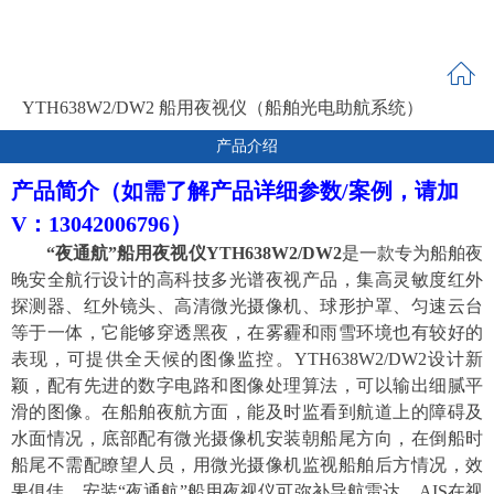
YTH638W2/DW2 船用夜视仪（船舶光电助航系统）
产品介绍
产品简介（如需了解产品详细参数/案例，请加
V：
13042006796
）
“夜通航”船用夜视仪
YTH638
W2/DW2
是
一款专为船舶夜
晚安全航行设计的高科技
多光谱
夜视产品，集高灵敏度红外
探测器、红外镜头、高清
微光
摄像机、球形护罩、
匀速
云台
等于一体，它能够穿透黑夜，在雾霾和雨雪环境也有较好的
表现，可提供全天候的图像监控。
YTH638
W2/DW2
设计新
颖
，
配有先进的数字电路和图像处理算法，可以输出细腻平
滑的图像。在船舶夜航方面，能及时监看到航道上的障碍及
水面情况，底部配有微光摄像机安装朝船尾方向，在倒船时
船尾不需配瞭望人员，用微光摄像机监视船舶后方情况，效
果俱佳
。
安装
“夜通航”船用夜视仪可弥补
导航
雷达、
AIS在视