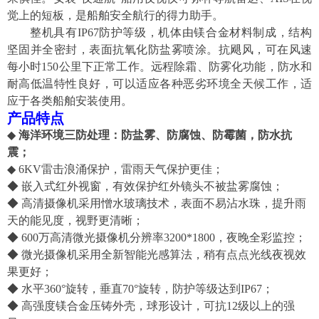
觉上的短板，
是
船舶
安全航行的得力助手。
整机具有
IP67防护等级，机体由镁合金材料制成，结构
坚固并全密封，表面抗氧化防盐雾喷涂。抗飓风，可在
风速
每小时
1
50
公里下
正常工作。远程除霜、防雾化功能，防水和
耐高低温特性良好，可以适应各
种恶劣环境全天候工作，适
应于各类船舶安装使用。
产品特点
◆
海洋环境三防处理：防盐雾、防腐蚀、
防霉菌，
防水
抗
震；
◆ 6KV雷击浪涌保护，雷雨天气保护更佳；
◆
嵌入式红外视窗，有效保护红外镜头不被盐雾腐蚀；
◆
高清摄像机
采用憎水玻璃
技术
，表面不易沾水珠，提升雨
天
的
能见度，视野更清晰；
◆
600万高清微光摄像机
分辨率3200*1800，夜
晚
全彩监控；
◆
微光摄像机采用
全新智能光感算法，稍有点点光线夜视效
果更好；
◆ 水平360°旋转
，
垂直
70
°
旋转，
防护等级达到
IP67
；
◆ 高强度镁合金压铸外壳，球形设计，
可抗
12级以
上
的强