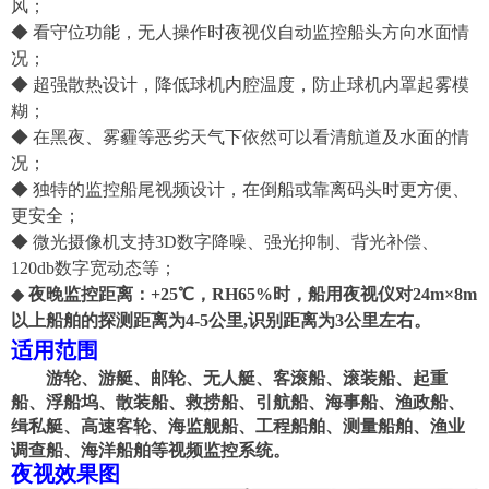
风；
◆
看守位功能，无人操作时夜视仪自动监控船头方向水面情
况；
◆ 超强散热设计，降低球机内腔温度，防止球机内罩起雾模
糊；
◆ 在黑夜、雾霾等恶劣天气下依然可以看清航道及水面的情
况；
◆
独特的监控船尾视频设计，在倒船或靠离码头时更方便、
更安全；
◆
微光摄像机
支持
3D数字降噪、强光抑制、背光补偿、
120db数字
宽动态
等
；
◆
夜晚监控距离：+25℃
，
RH65%时，船用夜视仪
对
24m×8m
以上
船舶
的探测距离为
4-
5公里,识别距离为
3
公里
左右
。
适用范围
游轮、游艇、邮轮、无人艇、客滚船、滚装船、起重
船、浮船坞、散装船、救捞船、引航船、海事船、渔政船、
缉私艇、高速客轮、海监舰船、工程船舶、测量船舶、渔业
调查船、海洋船舶等视频监控系统。
夜视效果图