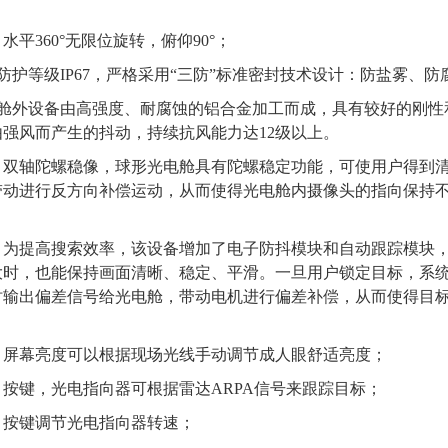
：
水平
360°无限位旋转，俯仰
90
°；
防护等级
IP6
7
，
严格
采用“三防”
标准
密封技术设计
：防盐雾、防
舱外设备由高强度、耐腐蚀的铝合金加工而成，具有较好的刚性
强风而产生的抖动，持续抗风能力达12级以上。
：
双轴陀螺稳像，
球形光电舱具有陀螺稳定功能，可使用户得到
带动进行反方向补偿运动，从而使得光电舱内摄像头的指向保持
：
为提高搜索效率，
该设备
增加了电子防抖模块和自动跟踪模块
大时，也能保持画面清晰、稳定、平滑。一旦用户锁定目标，系
时输出偏差信号给光电舱，带动电机进行偏差补偿，从而使得目
：
屏幕亮度可以根据现场光线手动调节成人眼舒适亮度；
：
按键，光电指向器
可根据雷达ARPA信号来
跟踪
目标
；
：
按键调节光电指向器转速；