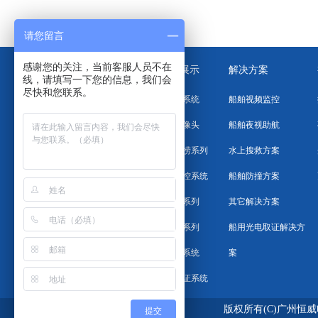
请您留言
感谢您的关注，当前客服人员不在
关于恒威
其它产品展示
解决方案
线，请填写一下您的信息，我们会
尽快和您联系。
公司简介
船舶防碰撞系统
船舶视频监控
企业文化
激光夜视摄像头
船舶夜视助航
发展历程
水域搜救打捞系列
水上搜救方案
组织架构
海域远程监控系统
船舶防撞方案
荣誉资质
透雾摄像机系列
其它解决方案
客户名录
红外热像仪系列
船用光电取证解决方
船用夜视仪系统
案
船用光电取证系统
版权所有(C)广州恒
提交