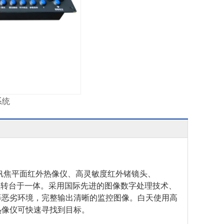
系统
钒
焦平面红外热像仪
、
高灵敏度
红外
锗
镜头
、
螺转台于一体。采用国际先进的图像数字处理技术、
等恶劣环境
，
完整输出清晰的监控图像。
白天
使用高
热像仪可快速寻找到目标。