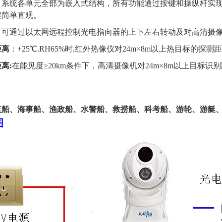
：
系统各单元全部为嵌入式结构，所有功能通过按键和操纵杆实
程简单直观。
：
可通过以太网远程控制光电指向器的上下左右转动及对高清摄
距离
：+25℃.RH65%时,红外热像仪对24m×8m以上热目标的探测
距离
:
在能见度
≥20km条件下，高清摄像机对24m×8m以上目标识
监船、海事船、渔政船、水警船、
救捞船、
科考
船、
游轮、游艇
图