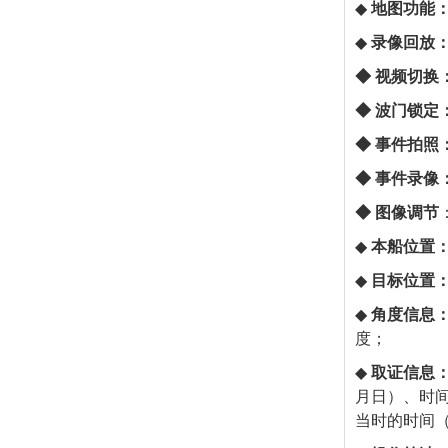
◆
地图功能
◆
录像回放
◆
视频切换
◆
波门锁定
◆
事件拍照
◆
事件录像
◆
图像调节
◆
本船位置
◆
目标位置
◆
角度信息
度；
◆
取证
信息
月日）、时
当时的时间（