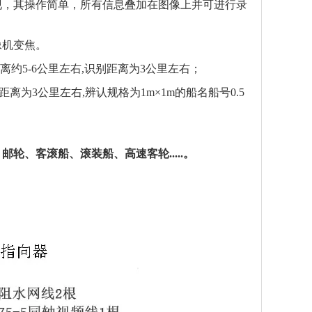
现，其操作
简单
，所有信息叠加在图像上并可进行录
像机变焦。
距离约
5-6
公里左右,
识
别距离为3公里左右；
别距离为
3公里左右,辨认规格为1m×1m的船名船号0.5
、邮轮、客滚船、滚装船、高速客轮
.....
。