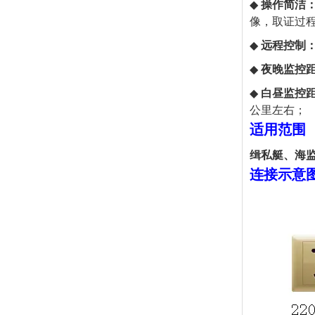
◆
操作简洁
像，取证过
◆
远程控制
◆
夜晚监控
◆
白昼监控
公里左右；
适用范围
缉私艇、
海
连接示意