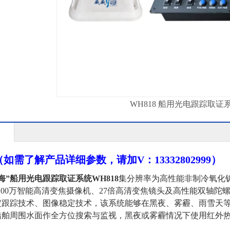
WH818 船用光电跟踪取证
如需了解产品详细参数，请加V：13332802999）
海”船用光
电
跟踪
取证
系统
WH818
集
分辨率为
高性能
非制冷
氧化
200万
智能
高清
变焦
摄像
机、
27
倍高清变焦
镜头
及高性能双轴陀
定跟踪技术、图像稳定技术，该系统能够在黑夜、雾霾、雨雪天
船舶
周
围水面
作全方
位搜索与监视，黑夜或雾霾情况下使用红外