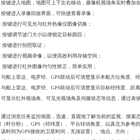
：
按键进入地图，地图可上下左右移动，摄像机视场角实时叠加
：
按键进入录像回放界面，可快捷查看录像；
：
按键进行可见光与红外热像仪图像切换；
：
按键调节波门大小以便锁定目标跟踪；
：
按键进行拍照取证；
：
按键进行视频录像，以便高效利用存储空间；
：按键进行红外图像均匀性矫正，简单实用；
：
与船上雷达、电罗经、GPS联动后可清楚显示本船方位角度、
：
与船上雷达、电罗经、GPS联动后可清楚显示目标经纬度、距
：
可显示
红外视场角、可见光视场角及伺服状态等信息，
通过表
：
通过浏览任务
监控
画面，迅速、直观地了解当前的监视、搜索
间（时分秒）、GPS（经纬度）、平台转动角度、以真北为参考
该时间为GPS接收的卫星时间，无须设置）、地点、方向
；