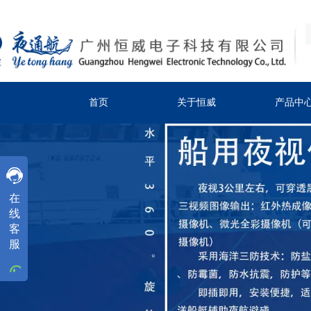
首页
关于恒威
产品中
客服
在
客服
线
客
客服
服
工作时间
周一
至
周五
8:30-18:00