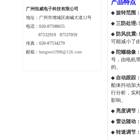
产品特点
广州恒威电子科技有限公司
◆
旋转范围
地址：
广州市增城区南碱大道12号
◆
三防处理
:
电话：020-87598655
◆
防风抗震
:
87532919 87537059
可能减小了由
传真：020-87534279
◆
陀螺稳像
邮箱：
hengwei1998@126.com
号，由电机
的。
◆
自动跟踪
船体抖动加
行分析，实
影响。
◆
亮度调节
◆
雷达随动
◆
转速调节