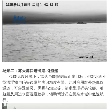
场景二：雾天港口进出港
-
引航船
低能见度环境下，雷达虽能探测远距离目标，但对水面小
型漂浮物与码头边缘的辨识精度有限。此时启用红外热像仪
通道，可穿透
薄
雾
、
雾霾与烟尘等
，清晰呈现码头轮廓、引
航船及周边水面温度差异，辅助驾驶员在复杂水域中低速
航
行
。