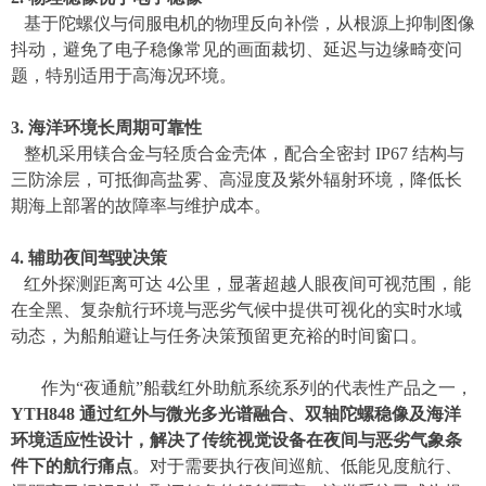
基于陀螺仪与伺服电机的物理反向补偿，从根源上抑制图像
抖动，避免了电子稳像常见的画面裁切、延迟与边缘畸变问
题，特别适用于高海况环境。
3. 海洋环境长周期可靠性
整机采用镁合金与轻质合金壳体，配合全密封
IP67 结构与
三防涂层，可抵御高盐雾、高湿度及紫外辐射环境，降低长
期海上部署的故障率与维护成本。
4.
辅助夜间驾驶决策
红外探测距离可达
4
公里，显著超越人眼夜间可视范围，
能
在全黑、复杂航行环境与恶劣气候中提供可视化的实时水域
动态，
为船舶避让与任务决策预留更充裕的时间窗口。
作为
“
夜通航
”
船载
红外助航
系统
系列
的代表性产品
之一
，
YTH848 通过红外与微光
多
光谱融合、
双轴
陀螺稳像及海洋
环境适应性设计，解决了传统视觉设备在夜间与恶劣气象条
件下的
航行痛点
。对于需要执行夜间巡航、低能见度航行、