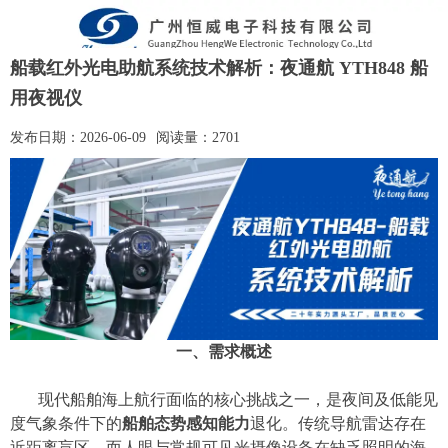
船载红外光电助航系统技术解析：夜通航 YTH848 船
用夜视仪
发布日期：
2026-06-09
阅读量：
2701
一、需求概述
现代
船舶海上航行
面临的核心挑战之一，是夜间及低能见
度气象条件下的
船舶
态势感知能力
退化。传统导航雷达存在
近距离盲区，而人眼与常规可见光摄像设备在缺乏照明的海