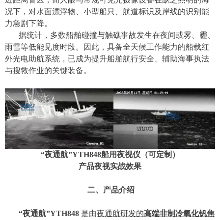
况下，对水面漂浮物、小型船只、航道标识及岸线的识别能
力急剧下降。
据统计，多数船舶碰撞与触礁事故发生在夜间或雾、霾、
雨雪等低能见度时段。因此，具备全天候工作能力的船载
红
外光电助航
系统，已成为提升船舶航行安全、辅助海事执法
与搜救作业的关键装备。
“
夜通航
”
YTH848
船用夜视仪（可定制）
产品夜视实战效果
二、产品介绍
“
夜通航
”
YTH848
是由
夜通航
研发的
高端非制冷氧化钒焦