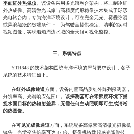
平面红外热像仪
。该设备采用多光谱融合架构，将非制冷红
外热成像、高清微光成像与高精度伺服稳像技术集成于球形
光电转台内，专为海洋环境设计，可在完全无光、雾霾弥漫
或风浪颠簸的极端条件下，为驾驶
室
提供稳定、清晰的实时
视频图像，实现船舶周边水域的全天候可视化监控。
三、
系统特点
YTH848 的技术架构围绕
海洋环境的严苛要求
设计，各子
系统的技术特征如下。
在
红外成像通道
方面，设备内置高品质红外阵列探测器，
分辨率高、光谱响应范围广。
该探测器可在零照度环境下捕
捉水面目标的热辐射差异，无需任何主动照明即可生成清晰
的热图像。
在
可见光成像通道
方面，系统配备高像素高清微光摄像机
镜头，光学变焦倍率可达
37 倍。摄像机搭载超感光降噪技