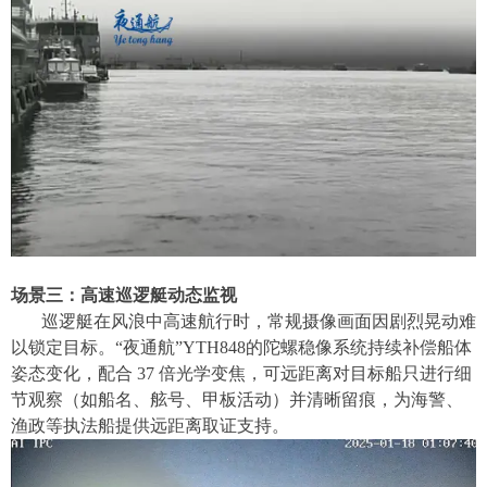
场景三：高速巡逻艇动态监视
巡逻艇在风浪中高速航行时，常规摄像画面因剧烈晃动难
以锁定目标。
“
夜通航
”
YTH848的陀螺稳像系统持续补偿船体
姿态变化，配合 37 倍光学变焦，可
远距离
对目标船只进行细
节观察（如船名、舷号、甲板活动）
并清晰留痕
，为海警、
渔政等执法船提供远距离取证支持。