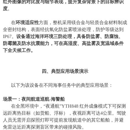
红外图像的对比度与细节表现，提升复杂背景下的目标辨识
度
。
在
环境适应性
方面，整机采用镁合金与轻质合金材料制成
全密封结构，表面经抗氧化防盐雾喷涂处理，防护等级达到
IP67。
设备通过海洋环境三防处理，具备防盐雾、防腐蚀、
防霉菌及防水抗震能力，可在高湿度、高盐雾及宽温域条件
下全天候工作。
四、典型应用场景演示
以下为该设备在不同海事任务中的典型应用
场景
：
场景一：夜间航道巡航
-
海警船
在
全黑环境中
，
“
夜通航
”
YTH848
红外成像模式下
可探测
远距离
热目标（如货船、浮标），
夜视距离可达
4公里
。驾驶
人员无需开启探照灯即可提前发现航道中的
其它
船舶，
并
避
免雷达近距离探测盲区带来的碰撞风险。