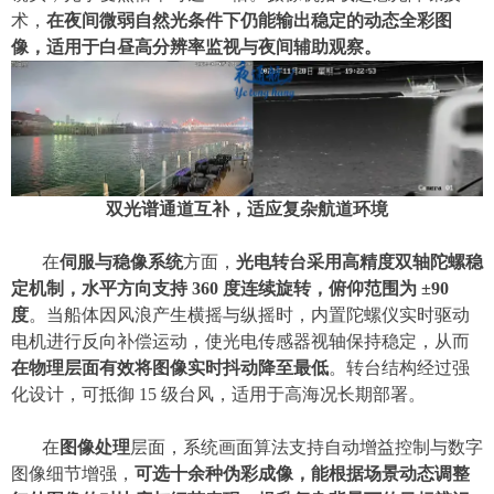
术，
在夜间微弱自然光条件下仍能输出稳定的动态全彩图
像，适用于白昼高分辨率监视与夜间辅助观察。
双光谱通道互补，适应复杂航道环境
在
伺服与稳像系统
方面，
光电转台采用高精度双轴陀螺稳
定机制，水平方向支持
360 度连续旋转，俯仰范围为 ±90
度
。当船体因风浪产生横摇与纵摇时，内置陀螺仪实时驱动
电机进行反向补偿运动，使光电传感器视轴保持稳定，从而
在物理层面有效将图像实时抖动降至最低
。转台结构经过强
化设计，可抵御
15 级台风，适用于高海况长期部署。
在
图像处理
层面，系统画面算法支持自动增益控制与数字
图像细节增强，
可选十余种伪彩成像，能根据场景动态调整