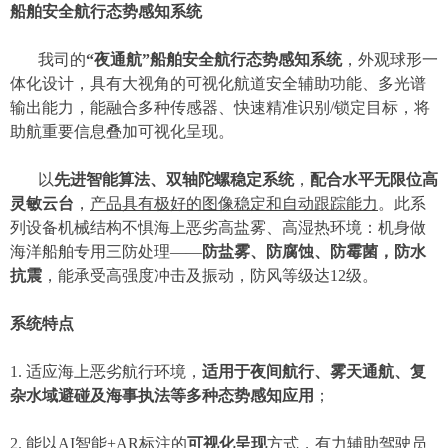
船舶安全航行态势感知系统
我司的
“夜通航”船舶安全航行态势感知系统
，外观球形一
体化设计，具有大视角的可视化航道安全辅助功能
、
多光谱
输出能力，能融合多种传感器
、快速
精准识别
/锁定
目标
，
将
助航重要信息叠加可视化呈现。
以
先进智能算法、
双轴
陀螺稳定系统
，
配合
水平无限位
高
灵敏云台
，
产品具有极好的图像稳定和自动跟踪能力
。此系
列设备机械结构
不惧海上恶劣
高盐雾、高湿热环境：机身做
海洋船舶专用三防处理
——
防盐雾、防腐蚀、防霉菌，防水
抗震
，能承受高强度冲击及振动，防风等级达
12级。
系统特点
1.
适应海上恶劣航行环境，
适用于夜间航行、雾天通航、复
杂水域避碰及海事执法等多种态势感知应用
；
2
. 能以AI智能+AR标注的
可视化
呈现
方式，有力辅助驾驶员