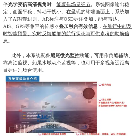
倍
光学变倍高清视角
时
，
能聚焦场景细节
。系统
图像
输出
稳
定，画面平稳，
抖动
干扰小。
在呈现的终端画面上，
系统加
入了
AI智能识别
、
AR标注与
OSD
标注叠加，
能与雷达、
AIS、GPS等兼容的传感器
叠加
融合
有效
信息
，
在航行中能及
时
智能预警
、
实时反馈船舶的航行状态与可供参考的助航信
息
。
此外，本
系统配备
船尾微光监控功能
，可用作倒船辅助、
靠离泊监视、船尾水域
动态监视
等，也可用于
多视角
远距离
目标识别场合使用。