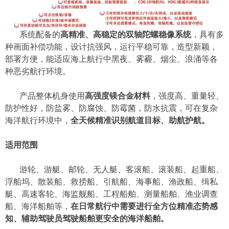
系统配备的
高精准、高稳定的双轴陀螺稳像系统
，具有多
种
画面
补偿功能，设计抗强风，运行平稳可靠，造型新颖，
部署方便，
能适应海上航行中黑夜、雾霾、烟尘、浪涌
等各
种恶劣
航行
环境。
产品整体机身使用
高强度镁合金材料
，强度高、重量轻、
防护性好，防盐雾、防腐蚀、防霉菌，防水抗震
，
可
在
复
杂
海洋
航行
环境
中，
全天候精准识别航道目标
、
助航护航
。
适用范围
游轮、游艇、邮轮、无人艇、客滚船、滚装船、起重船、
浮船坞、散装船、救捞船、引航船、海事船、渔政船、缉私
艇、高速客轮、海监舰船、工程船舶、测量船舶、渔业调查
船、海洋船舶等
，
在日常航行中需要
进行全方位精准态势感
知
、
辅助驾驶员驾驶船舶更安全的海洋船舶
。