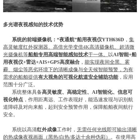
多光谱夜视感知的技术优势
系统的前端摄像机：
“夜通航”
船用夜视仪
YTH636D
，
集
高灵敏度红外探测器、
高
倍
光学变倍
4K高清摄像机
、
超清
微
光摄像机
等
船舶专用高端智能感知技术
于一体。
以
AI
智能
+船
用夜视仪+雷达+AIS+GPS高度融合
，
能实现夜间全黑、雾
霾、
烟尘
等恶劣环境下的清晰成像与
全天候
智能预警，
为有
需求的船舶提供
有大视角的可视化航道安全辅助功能
，
应用
范围十分广泛。
系统
整体
具备
高灵敏度、高稳定性、
AI
智能化
、
信息可
视化
特点
，作用距离远、
工作表现好
，能迅速发现
与识别
航
道障碍及
对向来船
，起到安全预警作用，保障船舶夜间航行
安全。
系统以高清
红外成像
工作时
，
无需任何光线即可
输出清晰
的热成像夜视画面（黑
热
/
白
热
/
多达十余种
伪彩）
。
在使用高