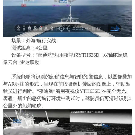
场景：
外海
/航行
实战
测试距离：
4
公里
设备型号：
“夜通航”
船用夜视仪
YTH636D +双轴陀螺稳
像云台
+
雷达联动
系统能够将识别的船舶信息与智能预警信息，以图像叠加
与
AR标注的形式
，
呈现在前段摄像机传回的图像上，辅助驾
驶员进行判断。
“夜通航”
船用夜视仪
YTH636D 在完全无光、
雾霾、烟尘
的
恶劣航行
环境
中
测试时，驾驶员
仍
可清晰识别
4
公里外
的
船舶轮廓。