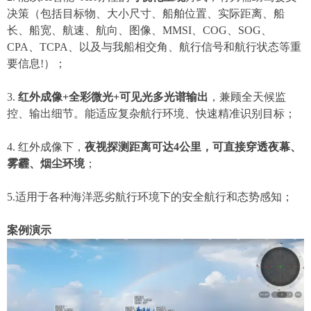
决策
（包括目标物、大小尺寸、船舶位置、实际距离、船
长、船宽、航速、航向、图像、
MMSI、COG、SOG、
CPA、TCPA、以及与我船相交角、航行信号和航行状态等重
要信息!）
；
3
.
红外成像
+全彩微光+可见光多光谱输出
，兼顾全天候
监
控、输出细节。能
适应
复杂航行环境
、快速精准识别目标；
4
.
红外成像下，
夜视探测
距离
可达
4公里，可直接穿透夜幕、
雾霾、烟尘环境
；
5.
适用于各种
海洋
恶劣
航行
环境下的安全航行和态势感知；
案例演示