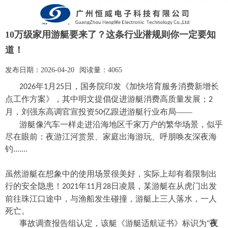
10万级家用游艇要来了？这条行业潜规则你一定要知
道！
发布日期：
2026-04-20
阅读量：
4065
年
月
日，国务院印发《加快培育服务消费新增长
2026
1
25
点工作方案》，其中明文提倡促进游艇消费高质量发展；
2
月，刘强东高调官宣投资
亿跟进游艇行业布局
——
50
游艇像汽车一样走进沿海地区千家万户的繁华场景，似乎
尽在眼前：夜游江河赏景、家庭出海游玩、呼朋唤友深夜海
钓
.......
虽然游艇在想象中的使用场景很美好，实际上却有着限制出
行的安全隐患！
年
月
日凌晨，某游艇在从虎门出发
2021
11
28
前往珠江口途中，与渔船发生碰撞，游艇上三人落水，一人
死亡。
事故调查报告组认定，
该艇《游艇适航证书》
标识为
夜
"