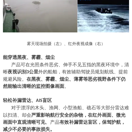
雾天现场拍摄（左）、红外夜视成像（右）
能
穿透
黑夜、雾霾、烟尘
产品可在光照条件恶劣、伸手不见五指的黑夜环境中，清
晰
夜视识别
公里
外的船舶，有效辅助驾驶员规划航线、提前
3
规避风险。
在黑夜、雾霾、烟尘、薄雾等恶劣视野条件下仍
然能输出清晰的监控图像画面
。
轻松补漏
雷达
、
盲区
AIS
对于
漂浮的木头、渔网、小型渔船、礁石
等大部分
雷达
难
以扫清、却会
严重影响航行安全的杂物，在红外画面、微光
画面中直观清晰可见
。产品
有效补漏雷达盲区，保驾护航，
减少不必要的事故损失。