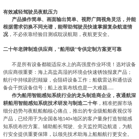
有效减轻驾驶员夜航压力
产品操作简单、画面输出简单、视野广阔视角灵活，并能
根据需求切换不同光谱，能帮助驾驶员快速掌握复杂航道情
况
，不必依靠经验目测或耽误航期，夜航更安全。
二十年老牌制造供应商，
船用级
专供定制方案更可靠
"
"
不是所有
设备
都能
适应水上的高强度作业环境！选对设备
供应商很重要：
海上高盐高湿的环境
会快速
锈蚀报废
产品
；
航行中持续
剧烈
颠簸
，会阻碍设备工作
；船载雷达和通信设
备
会
干扰
设备信号；船上改装布线也是一大难题
.....
作为
船用智能感知系统
行业
的
龙头
制造商
企业，夜通航深
耕船用智能感知系统技术研发与制造二十年
，精准把握市场
细分趋势与夜航船舶核心痛点，
推出的
专业级船舶夜视仪
等
产品
，
已经用于
为
全国各地
地区的客户量身
打造
智能感
140+
知系统布控方案。
辅助
船长
驾驶、
全天
监控周边航道，为航
行安全提供重要保障
，
以领先技术助海上船舶航行更安全。