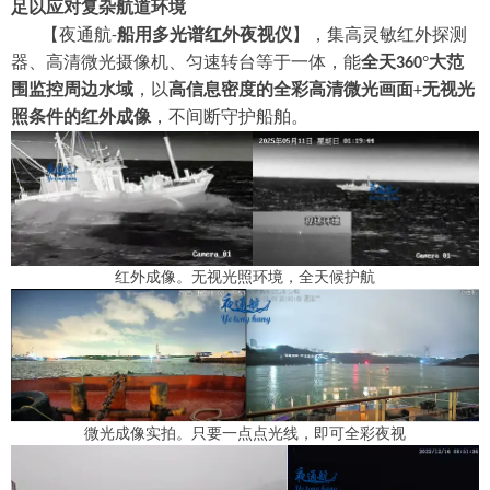
足以应对复杂航道环境
【夜通航
船用多光谱红外夜视仪
】，集高灵敏
红外
探测
-
器、高清微光摄像机、匀速转台等于一体
，
能
全天
°大范
360
围监控周边水域
，以
高信息密度的全彩高清微光画面
无视光
+
照条件的红外成像
，
不间断守护
船舶
。
红外成像。无视光照环境，全天候护航
微光成像实拍。只要一点点光线，即可全彩夜视