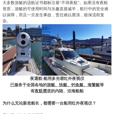
大多数游艇的适航证书都标注着
“不得夜航”。如果没有夜航
资质，游艇的可使用时间与乐趣直接减半，航行中的安全难
以保障，而且一旦发生事故，责任难以厘清，赔保流程复
杂。
夜通航
船用多光谱红外夜视仪
-
已服务于全国各地的
游艇、快艇、钓鱼艇、海警艇
等
有
夜航需求
的内陆、沿海船舶
为什么
无论新老船长，都需要一台船用红外夜视仪？