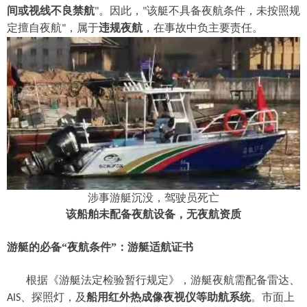
间或视线不良禁航
。因此，
该艇不具备夜航条件，未按照规
"
"
定擅自夜航
，属于
违规夜航
，在事故中负主要责任。
"
涉事游艇沉没，驾驶员死亡
该船舶未配备夜航设备，无夜航资质
游艇的必备
“夜航条件”：游艇适航证书
根据《游艇法定检验暂行规定》，游艇夜航需配备雷达、
、探照灯
，
及
船用红外热成像夜视仪
等助航系统
。
市面上
AIS