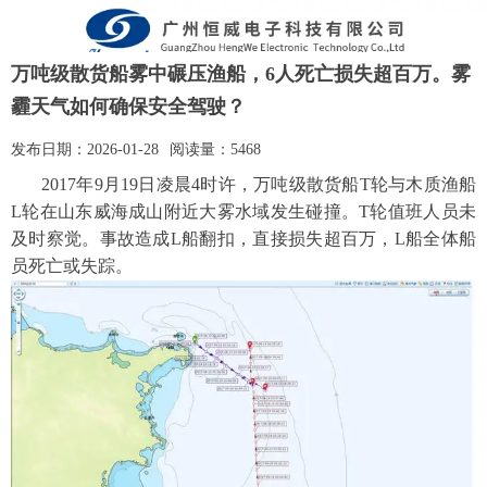
万吨级散货船雾中碾压渔船，6人死亡损失超百万。雾
霾天气如何确保安全驾驶？
发布日期：
2026-01-28
阅读量：
5468
2017年9月19日
凌晨
4
时许，
万吨级
散货船
T轮与木质渔船
L轮在山东威海成山
附近大雾
水域发生碰撞。
T
轮值班人员未
及时察觉。
事故造成
L船翻扣
，
直接损失超百万
，
L
船全体船
员死亡或
失踪。