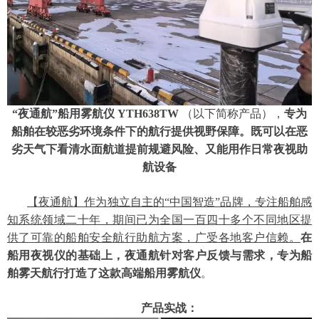
“夜通航”船用雾航仪 YTH638TW
（以下简称产品），
专为
船舶在较恶劣环境条件下的航行提供视野保障。既可以在恶
劣天气下看清水面航道提前规避风险、又能用作日常夜视助
航设备
【夜通航】作为独立自主的
“中国智造”品牌，专注船舶感
知系统领域二十年，期间已为全国一百四十多个不同地区提
供了可靠的船舶安全航行助航方案，广受各地客户信赖。
在
船用夜视仪的基础上，夜通航针对客户反馈与需求，
专为船
舶雾天航行打造了这款高端船用雾航仪
。
产品实战：