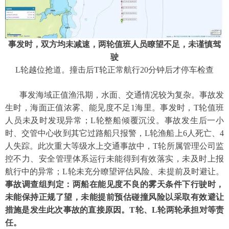
事发时，双方均未减速，两轮值班人员瞭望不足，未谨慎驾
驶
L
轮越位抢道。撞击后
T
轮正常航行
20
分钟后才停车检查
事发海域正值渔汛期，
水面、交通情况较为复杂
。
事故发
生时，海面正值
浓雾、能见度不足
1海里
。
事发时，
T轮值班
人员未及时发现异常；
L轮
整船倾覆沉没。事故发生后一小
时、交管中心收到其它过路船只报警，
L
轮渔船上
6人死亡、4
人失踪
。
此次
重大等级水上交通事故
中，
T轮所属管理公司监
控不力、安全管理体系运行未能得到有效落实，未及时上报
航行中的异常；L轮未充分瞭望评估风险、未提前及时避让。
事故调查组判定：两船在能见度不良的雾天条件下行驶时，
未能保持正规了望，未能提前预估碰撞风险以采取有效避让
措施是发生此次事故的直接原因。
T
轮、
L轮两轮承担对等责
任。