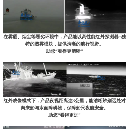
在雾霾、烟尘等恶劣环境中，产品能以高性能红外探测器
+
独
特的
透雾模块
，提供清晰的航行视野。
助您
“看得更清晰”
红外成像模式下，产品夜视距离达
3
公里，能清晰辨别远处对
向来船与水面障碍物，保障
船只夜航
安全。
助您
“看得更远”