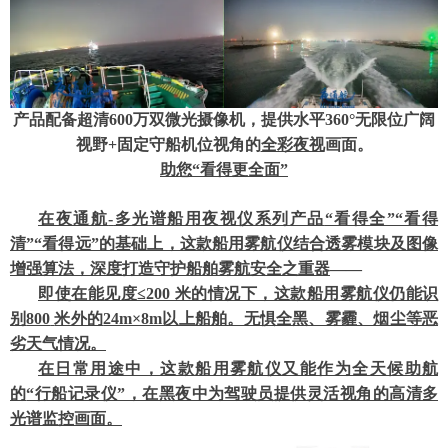
产品配备超清
600
万双微光摄像机，提供水平
360
°无限位广阔
视野
+
固定守船机位视角的
全彩夜视
画面。
助您
“看得更全面”
在夜通航
-
多光谱船用夜视仪系列产品
“看得全”“看得
清”“看得远”的基础上，这款船用雾航仪结合透雾模块及图像
增强算法，深度打造守护船舶雾航安全之重器
——
即使在能见度
≤
2
00 米的情况下，这款船用雾航仪仍能识
别
800
米外的
24m×8m以上船舶。无惧全黑、雾霾、烟尘等恶
劣天气情况。
在日常用途中，这款船用雾航仪又能作为全天候助航
的
“行船记录仪”，在黑夜中为驾驶员提供灵活视角的高清多
光谱监控画面。