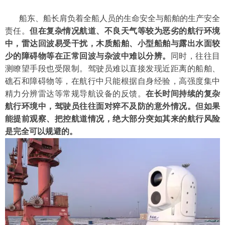
船东、船长肩负着全船人员的生命安全与船舶的生产安全
责任。
但在复杂情况航道、不良天气等较为
恶劣
的
航行环境
中
，雷达回波
易受干扰
，
木质船舶、
小型船舶
与露出水面较
少的障碍物等在正常回波与杂波中难以分辨。
同时，往往目
测
瞭望
手段也
受限
制
。
驾驶员
难以
直接
发现
近距离
的船舶、
礁石和障碍物等，
在航行中
只能
根据自身经验，高强度集中
精力分辨
雷达等
常规
导航设备
的
反馈。
在长时间持续的复杂
航行环境中，驾驶员往往面对猝不及防的意外情况。但如果
能提前观察、把控航道情况，绝大部分突如其来的航行风险
是完全可以规避的。