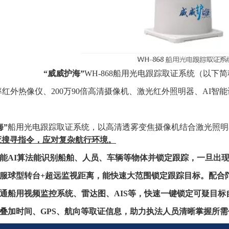
“威威护海”
WH-
86
8船用光电跟踪取证系统（以下简
率红外热像仪、
200万90倍高清摄像机、激光红外照明器、AI
海”
船用光电跟踪取证系统，以
高清透雾变焦摄像机
结合
激光照明
应搜寻指令
，应对复杂航行环境。
能
AI算法
能识别船舶
、
人员、车辆等物体并锁定跟踪，一旦出
服球型转台
+
超远监视距离，能快速大范围锁定
跟踪目标
。配合
通船用视频监控系统、雷达图、
AIS等
，快速一键锁定可疑目标
叠加
时间、
GPS、航向
等
取证信息
，助力执法人员清晰掌握所需