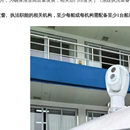
2月，
为确保渔业高质量发展，
相关部门
印发
关于
《渔政执法装备
监督、
执法职能
的
相关机构，
至少每船或每机构
需配备至少
1台
船