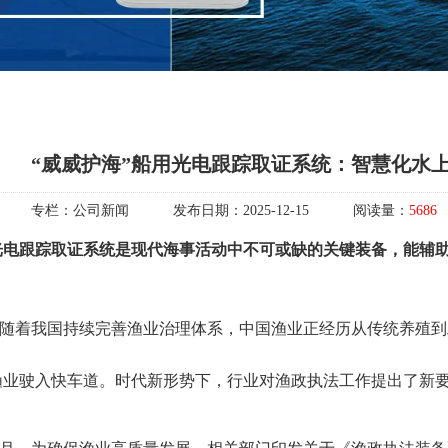
“威威护海”船用光电跟踪取证系统：智慧化水上
专栏：
公司新闻
发布日期：
2025-12-15
阅读量：
5686
光电跟踪取证
系统是现代海事活动中不可或缺的关键装备
，
能辅
随着我
国持续完善渔业治理体系，中国渔业正经历从传统养殖
到
渔业驶入快车道
。
时代新形势
下，行业
对渔政执法工作
提出了
新