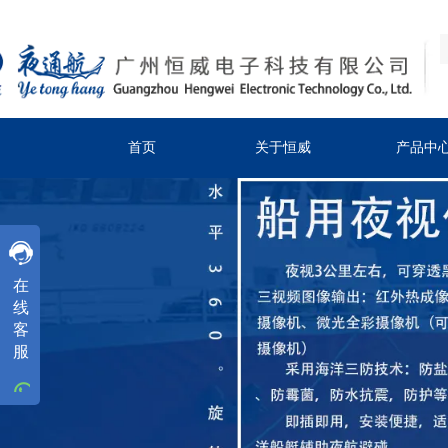
首页
关于恒威
产品中
客服
在
客服
线
客
客服
服
工作时间
周一
至
周五
8:30-18:00