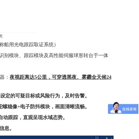
称
船用光电跟踪取证系统
）
智能识别模块、跟踪模块及高性能伺服球形转台于一体
器
：
夜视距离达
5公里，可穿透
黑夜、
雾霾全天候
24
现设定的可疑目标或风险行为，及时告警。
陀螺稳像
+电子防抖模块
，画面清晰流畅。
自动跟踪，直观呈现水域态势。
信息。