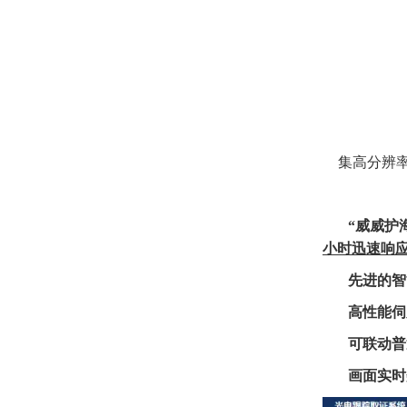
集高分辨
“威威护
小时
迅速响
先进的
智
高性能伺
可
联动
普
画面实时