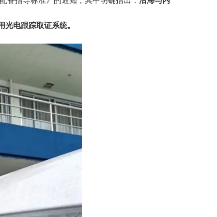
配备指导标准》
的
通知，其中明确指出：
沿海
与
内
用
光电跟踪取证
系统
。