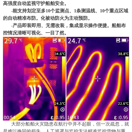
高强度自动监视守护船舶安全。
-能支持划定至多10个监测点、1条测温线、10个重点区域
的自动精准布防。化被动防火为主动预防。
-产品即装即用、无需改装，集成显示操作便捷。船舶布
控情况清晰可视化、一目了然。
大部分船舶火灾隐患在航行中并不起眼，但一次疏忽，就
是难以挽回的损失。人工巡逻与监控无法精准监控货物与重