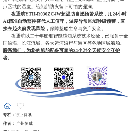
点区域的温度。给船舶防火留下可怕的漏洞。
夜通航
YTH-R030ZC4W超温防自燃预警系统，用24小时
AI精准自动监控替代人工值守，温度异常区域秒级预警，直
接在起火前发现风险，
保障整船生命与资产安全。
夜通航以二十年船舶智能感知系统技术经验，已服务于全
国沿海、长江流域、各大运河沿岸与港区等各地区域船舶。
联系我们，为您的船舶配备可靠的
24
小时全天候安全守护
者。
专栏：
行业资讯
作者：
广州恒威