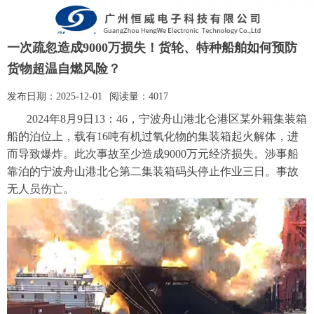
一次疏忽造成9000万损失！货轮、特种船舶如何预防
货物超温自燃风险？
发布日期：
2025-12-01
阅读量：
4017
2024年8月9日13
：
46
，
宁波舟山港北仑港区某外籍集装箱
船的泊位上，
载有
16吨有机过氧化物的集装箱起火解体
，
进
而导致爆炸。此次事故至少
造成
9000万元
经济损失。涉事船
靠泊的
宁波舟山港北仑第二集装箱码头
停止作业三日。事故
无人员伤亡。