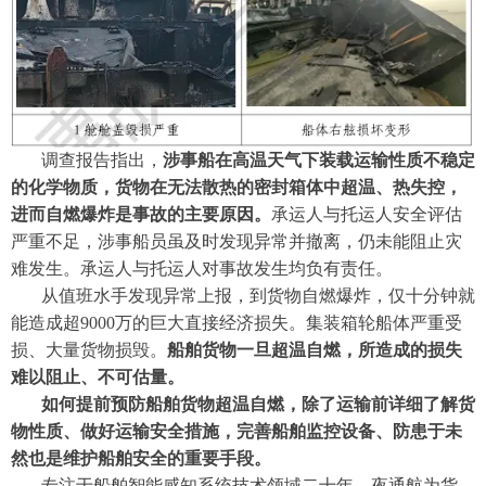
调查报告指出，
涉事船在
高温天气下
装载运输性质不稳定
的化学物质，货物在无法散热的密封箱体中超温、热失控，
进而自燃爆炸是事故的主要原因。
承运人与托运人安全评估
严重不足，
涉事
船员虽及时发现异常并撤离，仍未能阻止灾
难发生。承运人与托运人
对事故发生均负有责任。
从值班水手发现异常上报，到货物自燃爆炸，仅十分钟就
能造成超
9000万的巨大直接经济损失。集装箱轮船体严重受
损、大量货物损毁。
船舶货物一旦超温自燃，所造成的损失
难以阻止、不可估量。
如何提前预防船舶货物超温自燃，除了运输前详细了解货
物性质、做好运输安全措施，完善船舶监控设备、防患于未
然也是维护船舶安全的重要手段。
专注于船舶智能感知系统技术领域二十年，夜通航为货