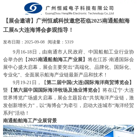
【展会邀请】广州恒威科技邀您莅临2025南通船舶海
工展&大连海博会参观指导！
发布日期：
2025-09-08
阅读量：
5319
9月16-18日，由南通市人民政府、中国船舶工业行业协
会举办的【
2025南通船舶海工产业展】
将在江苏
·南通国际会
展中心
盛大启幕
，展会主要突出
“高端化、品牌化、国际化、
专业化”、全面展示船海产业链最新产品和技术！
9月19-21日，【
第二届中国
(大连)国际海洋商贸博览会】
暨
【第六届中国国际海洋牧场及渔业博览会
】将在辽宁
·
大连
世界博览广场盛大启幕，展会主题旨在
“共筑海洋产业链，激
发创新增长力”，以“海博会”为牵引，启动大连城市“海洋经贸
系列”活动！
南通船舶海工产业展背景