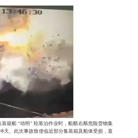
装箱船 “动明” 轮靠泊作业时，
船艏
右舷危险货物集
冲天
。此次事故致使临近部分集装箱及船体受损，直