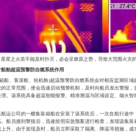
，
星星之火若不能及时扑灭，必会呈燎原之势，导致大范围火灾
”船舶超温预警防自燃系统
作用
装箱船、客滚船、轮机舱)超温预警防自燃系统会对
相应
监测区域
设的正常范围，便会迅速启动预警机制，及时向船员发出警报，
处理
。该系统具备超温智能报警、精准测温与区域设定、烟火智
某航运公司的一艘集装箱船在安装了该系统后，一次在航行途中
高。船员接到警报后，迅速按照应急预案进行检查，发现该集装
续上升。由于发现及时，船员立即采取了隔离、降温等措施，成