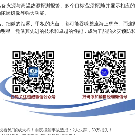
具备火源与高温热源探测报警、多个目标温源探测
(
并显示相应的
轴陀螺稳像等强大功能。
温、细微的烟雾、甲板的火苗，都可能吞噬整座海上堡垒。而这
的明星，凭借其先进的技术和卓越的性能，成为了船舶
火灾预防
“没看见”酿成大祸！雨夜撞船事故造成：2人失踪，50万损失！