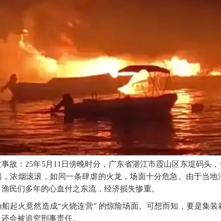
发事故：
25年5月11日傍晚时分，广东省湛江市霞山区东堤码头
船，浓烟滚滚，如同一条肆虐的火龙，场面十分危急。由于当地
，渔民们多年的心血付之东流，经济损失惨重。
渔船起火竟然造成
“火烧连营” 的惊险场面。可想而知，要是集
，还会被追究刑事责任。