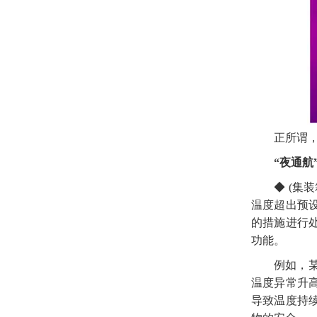
正所谓
“夜通航
◆
(集
温度超出预
的措施进行
功能。
例如，
温度异常升
导致温度持