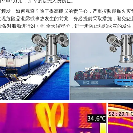
约
9000 万元 ，
所
幸的是无人员伤亡
。
灾频发，
如何
规避？
除了提高船
员
的
责任心，
严重按照船舶火灾
发现危险品泄露或事故发生的前兆，
务必
提前采取措施，避免悲
设备对船舶进行24 小时全天候守护，进一步防止船舶火灾的发生