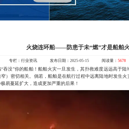
火烧连环船——防患于未“燃”才是船舶
专栏：
行业资讯
发布日期：
2025-05-15
阅读量：
5678
焰
“吞没”你的船舶！船舶火灾一旦发生，其扑救难度远远高于
狭窄）密切相关。倘若，船舶是在航行过程中远离陆地时发生火
势极易蔓延扩大，造成更加严重的后果！