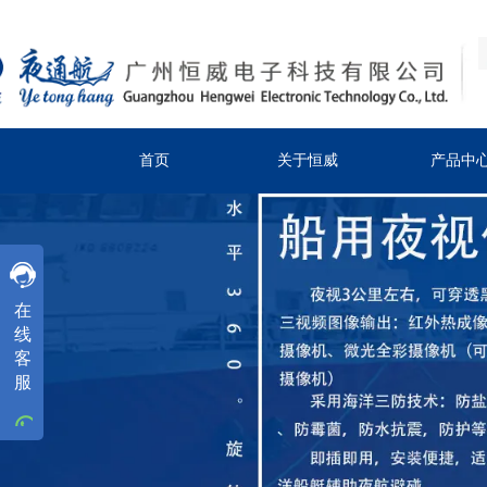
首页
关于恒威
产品中
客服
在
客服
线
客
客服
服
工作时间
周一
至
周五
8:30-18:00