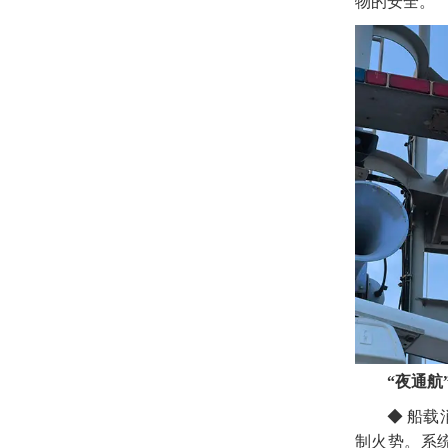
物的安全。
“夜通航
◆
船载
制火势。系