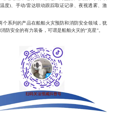
温度
)、手动/雷达联动跟踪取证记录、夜视透雾、激
两个系列的产品
在船舶
火灾预防和
消防安全领域，犹
和
消防安全的有力
装备
，
可谓是船舶
火灾的
“克星”。