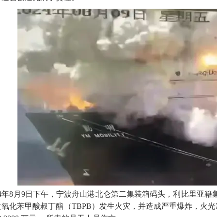
24年8月9日下午，宁波舟山港北仑第二集装箱码头，利比里亚籍集
过氧化苯甲酸叔丁酯（
TBPB）发生火灾
，并造成严重
爆炸
，火光