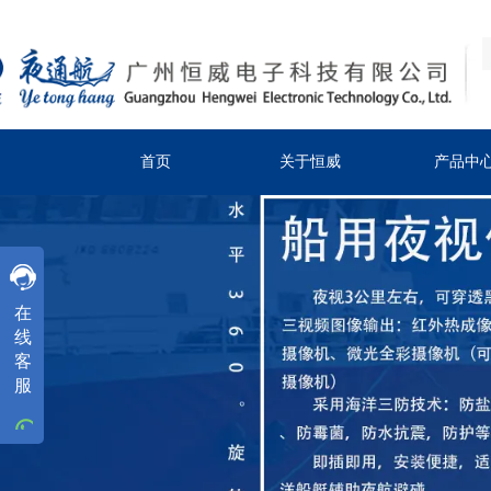
首页
关于恒威
产品中
客服
在
客服
线
客
客服
服
工作时间
周一
至
周五
8:30-18:00