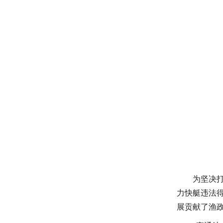
为坚决
力快艇违法
展贡献了渔