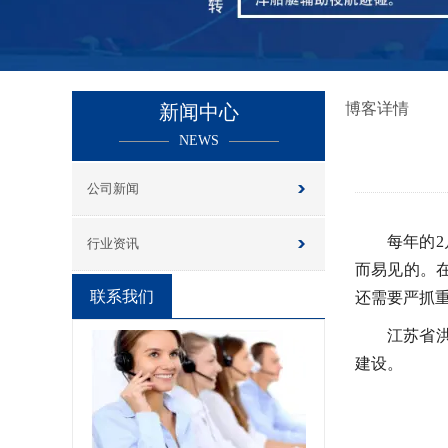
博客详情
新闻中心
NEWS
公司新闻
每
年的
行业资讯
而易见
的
。
联系我们
还
需要严抓
江苏省
建设
。