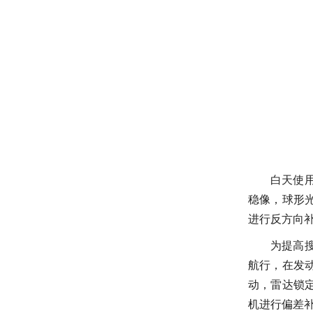
白天使
稳像，球形
进行反方向
为提高
航行，在发
动，雷达锁
机进行偏差