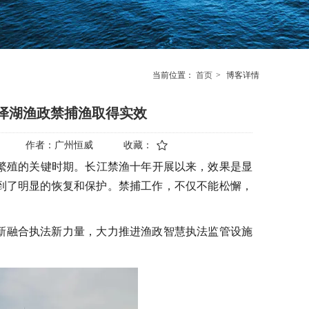
当前位置：
首页
>
博客详情
泽湖渔政禁捕渔取得实效
作者：
广州恒威
收藏：
长繁殖的关键时期。长江禁渔十年
开展以来，
效果是
显
到了明显的恢复和保护。
禁捕工作，不仅
不能松懈，
新融合执法新力量，大力推进渔政
智慧
执法监管
设施