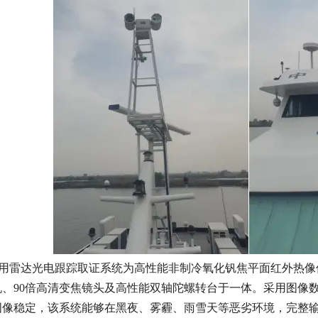
用
雷达
光电跟踪取证系统为高性能非制冷氧化钒焦平面红外热像仪、高
机、90倍高清变焦镜头及高性能双轴陀螺转台于一体。采用图像
图像稳定，该系统能够在黑夜、雾霾、雨雪天等恶劣环境，完整