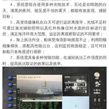
系统需组合使用多种光电技术，无论是在晴朗的白
4．
天、漆黑的夜间、能见度不佳的雾天，都能有效发现、捕获
目标；
5．
高
变倍
摄像机在白天可进行远距离搜寻
，
光线不足时
可通过激光
辅助
照明以及红外热像仪对水面的目标进行
监
控
，
满足海洋环境
大范围、远
近
距离观察
取证
的不同要求
；
海上执法作业，船体受海浪影响摇晃不止，利用陀螺
6．
稳像模块，搭配高性能云台，达到监控画面稳定，且可对目
标船只各角度进行观察；
系统需具备多种智能功能，在减轻执法工作强度的同
7．
时，提高执法取证的效果以及效率。