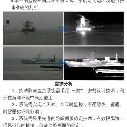
n
单一的监控
画面显示不够直观，不能对周边环境进行
快
速准确的
判断
。
需求分析
执法取证监控系统需采用
“三防”、密封设计技术，利
1．
于在海洋环境中长期使用；
系统需实现全天候、全天时监控，不受黑夜、雾霾、
2．
雨雪恶劣环境影响；
系统需采用先进的陀螺伺服稳定技术，有效隔离海上
3．
强风引起的摇摆，保证监控画面的稳定；