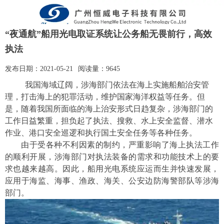
“夜通航”船用光电取证系统让公务船无畏前行，高效
执法
发布日期：
2021-05-21
阅读量：
9645
我国海域辽阔，涉海部门依法在海上实施船舶治安管
理，打击海上的犯罪活动，维护国家海洋权益等任务。但
是，随着我国所面临的海上治安形式日趋复杂，涉海部门的
工作日益繁重，担负起了执法、搜救、水上安全监督、潜水
作业、港口安全巡逻和执行国土安全任务等各种任务。
由于受各种不利因素的制约，严重影响了海上执法工作
的顺利开展
，
涉海部门对执法装备的需求和功能技术上的要
求也越来越高。因此
，
船用光电系统应运而生并快速发展，
应用于海监、海事、渔政、海关、公安边防海警部队等涉海
部门
。