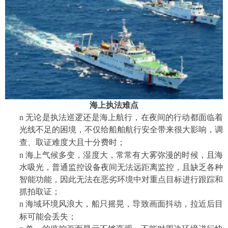
海上执法难点
n
无论是执法巡逻还是海上
航行
，在夜间的行动都面临着
光线不足的困境
，不仅给船舶航行安全带来很大影响，调
查、取证难度大且十分费时
；
n
海上气候多变，湿度大，常常有大雾弥漫的时候，
且
海
水吸光，普通监控设备夜间无法远距离监控，且缺乏各种
智能功能，因此无法在恶劣环境中对重点目标进行跟踪和
抓拍取证；
n
海域环境风浪大
，船只摇晃，导致画面抖动，拉近后目
标可能会丢失；