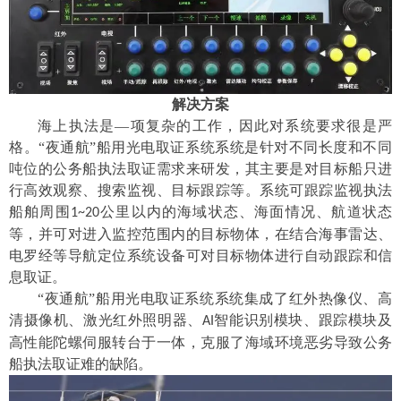
解决方案
海上执法是
—项复杂的工作，
因此
对
系统
要求很是严
格
。
“夜通航”船用光电取证系统系统是针对不同长度
和不同
吨位的公务船执法取证需求来研发，其主要是
对目标
船只
进
行高效观察、搜索监视、
目标
跟踪
等。系统可
跟踪监视执法
船舶周围
公里以内的海域状态、海面情况、航道状态
1~
20
等，并可对进入
监控
范围内的目标物体，在结合海事雷达、
电罗经等导航定位系统设备可对目标物体进行自动跟踪
和信
息取证
。
“夜通航”船用光电取证系统系统
集成了红外热像仪、高
清摄像机、激光红外照明器、
智能识别模块、跟踪模块及
AI
高性能
陀螺
伺服转台于一体，
克服
了海域环境
恶劣导致公务
船执法取证难的缺陷。