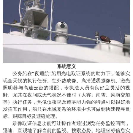
系统意义
公务船在
“夜通航”船用光电取证系统的助力下，能够实
现全天候的执行任务。
红外热成像
、
高清透雾摄像机
、
激光
照明器与
高速
云台的搭配
，
令
执法人员
有良好
且
灵活的视
野
。
尤其在夜间或天气状况不佳时（大雾、雨雪、风雨交加
等）
执行任务
，
热像仪夜视及透雾能力强的特点可以很好地
发挥其作用
，
船只
在
水域复杂
的
环境中也可做到
快速
搜寻目
标、跟踪目标及
避碰处理。
录像取证信息功能可让操作者通过浏览任务监控画面，
迅速、直观地了解当前的监视、搜索态势。
地理坐标
信息实