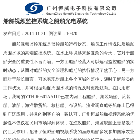
船舶视频监控系统之船舶光电系统
发布日期：
2014-11-21
阅读量：
10870
船舶视频监控系统是监控船舶运行状态、船员工作情况以及船舶
周围水域的高端监控系统。在水上环境越来越复杂的今天，它对于船
舶安全的重要性不言而喻。一方面船舶经营人可以远程监控船舶的实
时动态，从而对船舶的安全管理和
船期
的执行情况了然于心；另一方
面对于船长而言，可以实现对船上各个区域的监控，随时了解船员的
工作状况，并可根据船舶周围水域的情况及时更改航向。在民用市
场，我司的YTH-R0501AA11D已在内河工程船舶、集装箱船、滚装
船、油船，海洋散货船、救捞船、布设船、渔业调查船等船舶上已得
到广泛应用，并且的到客户的一致认可，广州恒威船舶视频系统的优
越性不仅仅在民用市场得到体现，在渔政船舶、海监舰船上更是发挥
的巨大作用，配备了恒威船舶视频系统的渔政船舶多次参加国家农业